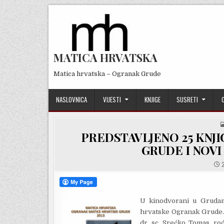
Skip
to
content
MATICA HRVATSKA
Matica hrvatska – Ogranak Grude
NASLOVNICA
VIJESTI
KNJIGE
SUSRETI
PREDSTAVLJENO 25 KNJI
GRUDE I NOVI
2
U kinodvorani u Grudama
hrvatske Ogranak Grude. P
dr. sc. Srećko Tomas, ro