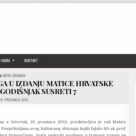
O NAMA
KONTAKT
POSTED
NOVA ZBIVANJA
IN
GA U IZDANJU MATICE HRVATSKE
 GODIŠNJAK SUSRETI 7
0. PROSINCA 2013.
 u četvrtak, 19. prosinca 2013. predstavljen je rad Matice
osjetiteljima ovog kulturnog zbivanja kojih bijaše 60-ak prof.
đeni Drinovčanin, inače redoviti profesor u trajnom zvanju na