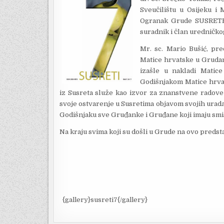
Sveučilištu u Osijeku i 
Ogranak Grude SUSRETE 7 
suradnik i član uredničkog
Mr. sc. Mario Bušić, pr
Matice hrvatske u Grudam
izašle u nakladi Matic
Godišnjakom Matice hrvat
iz Susreta služe kao izvor za znanstvene radove 
svoje ostvarenje u Susretima objavom svojih urad
Godišnjaku sve Gruđanke i Gruđane koji imaju smis
Na kraju svima koji su došli u Grude na ovo predst
{gallery}susreti7{/gallery}