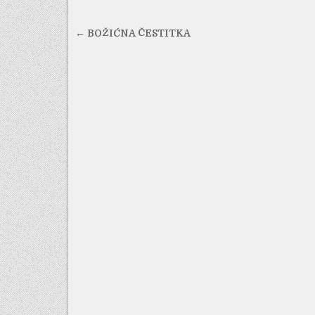
Navigacija
← BOŽIĆNA ČESTITKA
objava