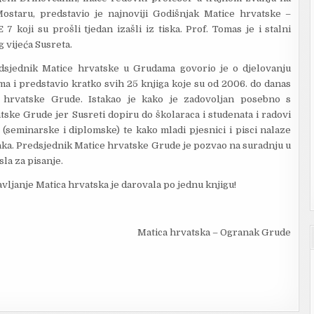
Mostaru, predstavio je najnoviji Godišnjak Matice hrvatske –
koji su prošli tjedan izašli iz tiska. Prof. Tomas je i stalni
 vijeća Susreta.
edsjednik Matice hrvatske u Grudama govorio je o djelovanju
a i predstavio kratko svih 25 knjiga koje su od 2006. do danas
e hrvatske Grude. Istakao je kako je zadovoljan posebno s
ske Grude jer Susreti dopiru do školaraca i studenata i radovi
(seminarske i diplomske) te kako mladi pjesnici i pisci nalaze
aka. Predsjednik Matice hrvatske Grude je pozvao na suradnju u
la za pisanje.
avljanje Matica hrvatska je darovala po jednu knjigu!
Matica hrvatska – Ogranak Grude