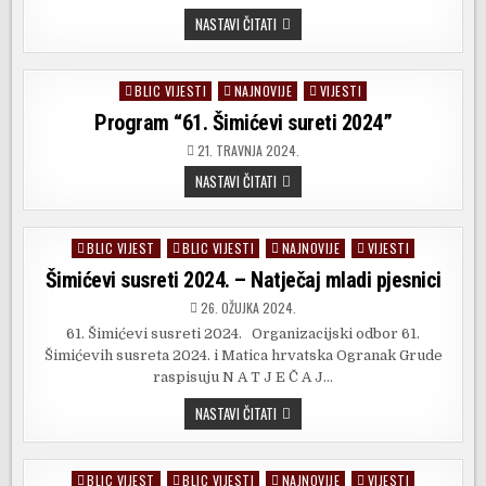
GODIŠNJAK
NASTAVI ČITATI
MATICE
HRVATSKE
GRUDE
–
BLIC VIJESTI
NAJNOVIJE
VIJESTI
Posted
SUSRETI
18
in
Program “61. Šimićevi sureti 2024”
21. TRAVNJA 2024.
PROGRAM
NASTAVI ČITATI
“61.
ŠIMIĆEVI
SURETI
2024”
BLIC VIJEST
BLIC VIJESTI
NAJNOVIJE
VIJESTI
Posted
in
Šimićevi susreti 2024. – Natječaj mladi pjesnici
26. OŽUJKA 2024.
61. Šimićevi susreti 2024. Organizacijski odbor 61.
Šimićevih susreta 2024. i Matica hrvatska Ogranak Grude
raspisuju N A T J E Č A J…
ŠIMIĆEVI
NASTAVI ČITATI
SUSRETI
2024.
–
NATJEČAJ
BLIC VIJEST
BLIC VIJESTI
NAJNOVIJE
VIJESTI
Posted
MLADI