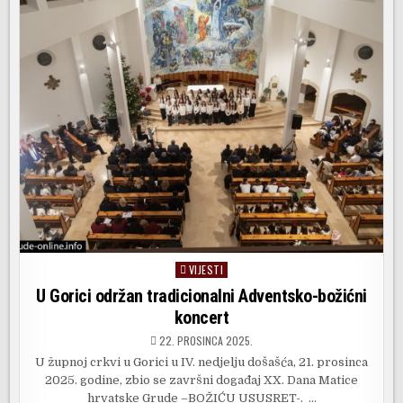
VIJESTI
Posted
in
U Gorici održan tradicionalni Adventsko-božićni
koncert
22. PROSINCA 2025.
U župnoj crkvi u Gorici u IV. nedjelju došašća, 21. prosinca
2025. godine, zbio se završni događaj XX. Dana Matice
hrvatske Grude –BOŽIĆU USUSRET-. …