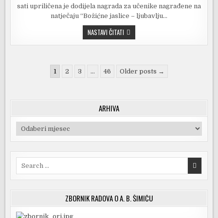
sati upriličena je dodijela nagrada za učenike nagrađene na
natječaju “Božićne jaslice – ljubavlju…
UPRILIČENA
NASTAVI ČITATI
DODJELA
NAGRADA
ZA
UČENIKE
NAGRAĐENE
Brojevi
NA
1
2
3
…
46
Older posts →
NATJEČAJU
stranica
“BOŽIĆNE
JASLICE
objava
–
LJUBAVLJU
ARHIVA
SV.
FRANJE
ASIŠKOGA”
Arhiva
Search
for:
ZBORNIK RADOVA O A. B. ŠIMIĆU