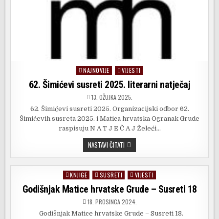
NAJNOVIJE
VIJESTI
Posted
in
62. Šimićevi susreti 2025. literarni natječaj
13. OŽUJKA 2025.
62. Šimićevi susreti 2025. Organizacijski odbor 62.
Šimićevih susreta 2025. i Matica hrvatska Ogranak Grude
raspisuju N A T J E Č A J Želeći…
62.
NASTAVI ČITATI
ŠIMIĆEVI
SUSRETI
2025.
LITERARNI
KNJIGE
SUSRETI
VIJESTI
Posted
NATJEČAJ
in
Godišnjak Matice hrvatske Grude – Susreti 18
18. PROSINCA 2024.
Godišnjak Matice hrvatske Grude – Susreti 18.