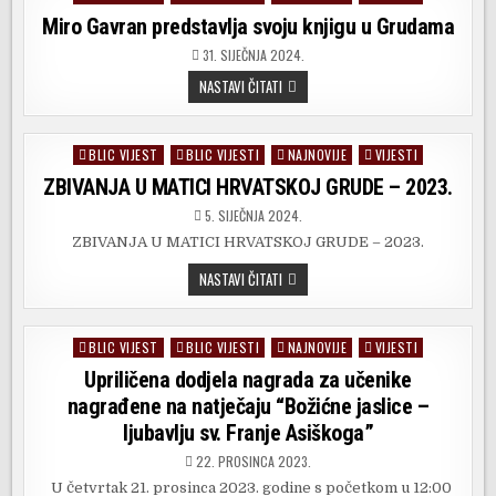
PJESNICI
in
Miro Gavran predstavlja svoju knjigu u Grudama
31. SIJEČNJA 2024.
MIRO
NASTAVI ČITATI
GAVRAN
PREDSTAVLJA
SVOJU
KNJIGU
BLIC VIJEST
BLIC VIJESTI
NAJNOVIJE
VIJESTI
Posted
U
GRUDAMA
in
ZBIVANJA U MATICI HRVATSKOJ GRUDE – 2023.
5. SIJEČNJA 2024.
ZBIVANJA U MATICI HRVATSKOJ GRUDE – 2023.
ZBIVANJA
NASTAVI ČITATI
U
MATICI
HRVATSKOJ
GRUDE
BLIC VIJEST
BLIC VIJESTI
NAJNOVIJE
VIJESTI
Posted
–
2023.
in
Upriličena dodjela nagrada za učenike
nagrađene na natječaju “Božićne jaslice –
ljubavlju sv. Franje Asiškoga”
22. PROSINCA 2023.
U četvrtak 21. prosinca 2023. godine s početkom u 12:00