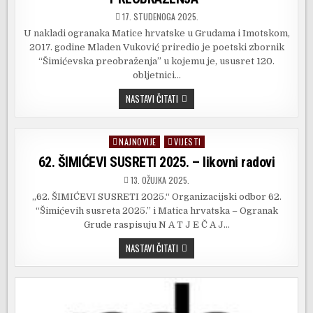
17. STUDENOGA 2025.
U nakladi ogranaka Matice hrvatske u Grudama i Imotskom,
2017. godine Mladen Vuković priredio je poetski zbornik
“Šimićevska preobraženja” u kojemu je, ususret 120.
obljetnici…
DRUGO
NASTAVI ČITATI
IZDANJE
KNJIGE
“ŠIMIĆEVSKA
PREOBRAŽENJA”
NAJNOVIJE
VIJESTI
Posted
in
62. ŠIMIĆEVI SUSRETI 2025. – likovni radovi
13. OŽUJKA 2025.
„62. ŠIMIĆEVI SUSRETI 2025.“ Organizacijski odbor 62.
“Šimićevih susreta 2025.” i Matica hrvatska – Ogranak
Grude raspisuju N A T J E Č A J…
62.
NASTAVI ČITATI
ŠIMIĆEVI
SUSRETI
2025.
–
LIKOVNI
RADOVI