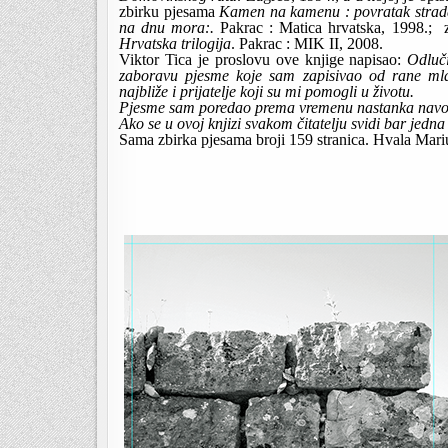
zbirku pjesama 
Kamen na kamenu : povratak strad
na dnu mora:.
 Pakrac : Matica hrvatska, 1998.;  
Hrvatska trilogija
. Pakrac : MIK II, 2008.  
Viktor Tica je proslovu ove knjige napisao: 
Odluči
zaboravu pjesme koje sam zapisivao od rane mlad
najbliže i prijatelje koji su mi pomogli u životu.
Pjesme sam poredao prema vremenu nastanka navode
Ako se u ovoj knjizi svakom čitatelju svidi bar jedna
Sama zbirka pjesama broji 159 stranica. Hvala Mari