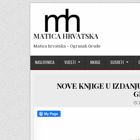
Skip
to
content
MATICA HRVATSKA
Matica hrvatska – Ogranak Grude
NASLOVNICA
VIJESTI
KNJIGE
SUSRETI
NOVE KNJIGE U IZDAN
G
2