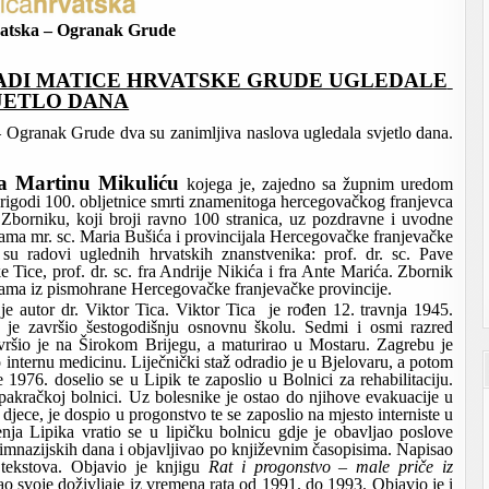
vatska – Ogranak Grude
ADI MATICE HRVATSKE GRUDE UGLEDALE 
JETLO DANA
 Ogranak Grude dva su zanimljiva naslova ugledala svjetlo dana. 
ra Martinu Mikuliću
 kojega je, zajedno sa župnim uredom 
rigodi 100. obljetnice smrti znamenitoga hercegovačkog franjevca 
borniku, koji broji ravno 100 stranica, uz pozdravne i uvodne 
ama mr. sc. Maria Bušića i provincijala Hercegovačke franjevačke 
i su radovi uglednih hrvatskih znanstvenika: prof. dr. sc. Pave 
 Tice, prof. dr. sc. fra Andrije Nikića i fra Ante Marića. Zbornik 
fijama iz pismohrane Hercegovačke franjevačke provincije.
je autor dr. Viktor Tica. Viktor Tica  je rođen 12. travnja 1945. 
e završio šestogodišnju osnovnu školu. Sedmi i osmi razred 
avršio je na Širokom Brijegu, a maturirao u Mostaru. Zagrebu je 
 internu medicinu. Liječnički staž odradio je u Bjelovaru, a potom 
976. doselio se u Lipik te zaposlio u Bolnici za rehabilitaciju. 
akračkoj bolnici. Uz bolesnike je ostao do njihove evakuacije u 
djece, je dospio u progonstvo te se zaposlio na mjesto interniste u 
 Lipika vratio se u lipičku bolnicu gdje je obavljao poslove 
gimnazijskih dana i objavljivao po književnim časopisima. Napisao 
tekstova. Objavio je knjigu 
Rat i progonstvo – male priče iz 
sao svoje doživljaje iz vremena rata od 1991. do 1993. Objavio je i 