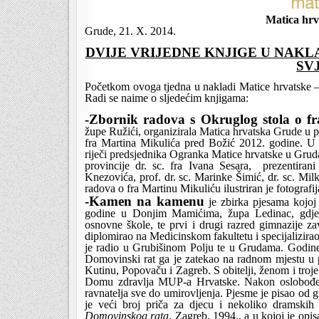
Matica hr
Grude, 21. X. 2014.
DVIJE VRIJEDNE KNJIGE U NAKL
SV
Početkom ovoga tjedna u nakladi Matice hrvatske –
Radi se naime o sljedećim knjigama:
-Zbornik radova s Okruglog stola o f
župe Ružići, organizirala Matica hrvatska Grude u p
fra Martina Mikulića pred Božić 2012. godine. U Z
riječi predsjednika Ogranka Matice hrvatske u Grud
provincije dr. sc. fra Ivana Sesara,  prezentiran
Knezovića, prof. dr. sc. Marinke Šimić, dr. sc. Milke
radova o fra Martinu Mikuliću ilustriran je fotogra
-Kamen na kamenu
 je zbirka pjesama kojoj 
godine u Donjim Mamićima, župa Ledinac, gdje j
osnovne škole, te prvi i drugi razred gimnazije z
diplomirao na Medicinskom fakultetu i specijalizirao
je radio u Grubišinom Polju te u Grudama. Godine 1
Domovinski rat ga je zatekao na radnom mjestu u p
Kutinu, Popovaču i Zagreb. S obitelji, ženom i troje 
Domu zdravlja MUP-a Hrvatske. Nakon oslobođenja
ravnatelja sve do umirovljenja. Pjesme je pisao od 
je veći broj priča za djecu i nekoliko dramskih 
Domovinskog rata
. Zagreb, 1994., a u kojoj je opi