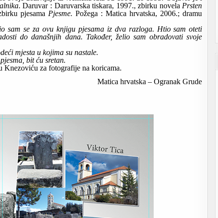
alnika
. Daruvar : Daruvarska tiskara, 1997., zbirku novela 
Prsten 
zbirku pjesama 
Pjesme.
 Požega : Matica hrvatska, 2006.; dramu 
o sam se za ovu knjigu pjesama iz dva razloga. Htio sam oteti 
osti do današnjih dana. Također, želio sam obradovati svoje 
ći mjesta u kojima su nastale.
 pjesma, bit ću sretan.
u Knezoviću za fotografije na koricama.
Matica hrvatska – Ogranak Grude