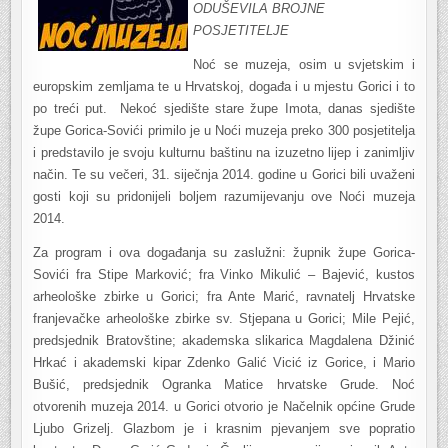
ODUŠEVILA BROJNE
POSJETITELJE
Noć se muzeja, osim u svjetskim i
europskim zemljama te u Hrvatskoj, događa i u mjestu Gorici i to
po treći put.
Nekoć sjedište stare župe Imota, danas sjedište
župe Gorica-Sovići primilo je u Noći muzeja preko 300 posjetitelja
i predstavilo je svoju kulturnu baštinu na izuzetno lijep i zanimljiv
način. Te su večeri, 31. siječnja 2014. godine u Gorici bili uvaženi
gosti koji su pridonijeli boljem razumijevanju ove Noći muzeja
2014.
Za program i ova događanja su zaslužni: župnik župe Gorica-
Sovići fra Stipe Marković; fra Vinko Mikulić – Bajević, kustos
arheološke zbirke u Gorici; fra Ante Marić, ravnatelj Hrvatske
franjevačke arheološke zbirke sv. Stjepana u Gorici; Mile Pejić,
predsjednik Bratovštine; akademska slikarica Magdalena Džinić
Hrkać i akademski kipar Zdenko Galić Vicić iz Gorice, i Mario
Bušić, predsjednik Ogranka Matice hrvatske Grude. Noć
otvorenih muzeja 2014. u Gorici otvorio je Načelnik općine Grude
Ljubo Grizelj. Glazbom je i krasnim pjevanjem sve popratio