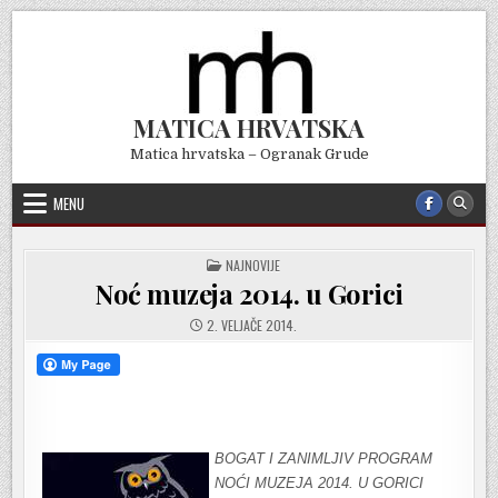
Skip
to
content
MATICA HRVATSKA
Matica hrvatska – Ogranak Grude
MENU
POSTED
NAJNOVIJE
IN
Noć muzeja 2014. u Gorici
2. VELJAČE 2014.
BOGAT I ZANIMLJIV PROGRAM
NOĆI MUZEJA 2014. U GORICI