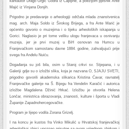
kantautor Drago Grgić Godra iz Čapljine, a poezijom pjesnik Ante
Majić iz Vinjana Donjih.
Prigodno je predavanje o arheologiji održala mlada znanstvenica
mag. arch. Maja Soldo iz Širokog Brijega, a fra Ante Marić je
općenito govorio o muzejima i o tijeku arheoloških iskapanja u
Gorici. Naglasio je pri tome veliku ulogu franjevaca u osnivanju
muzeja, jer je prvi muzej u BiH osnovan na Humcu u
Franjevačkom samostanu davne 1884. godine, zahvaljujući prije
svega fra Anđelu Nuiću.
Događanja su još bila, osim u Staroj crkvi sv. Stjepana, i u
Galeriji gdje su o izložbi slika, koja je nazvana O, SJAJU SVETI,
prigodno govorili akademska slikarica Kristina Ćavar, ravnatelj
Franjevačke galerije na Š. Bijegu fra Vendelin Karačić i autorica
izložbe Magdalena Džinić Hrkać. Izložbu je otvorila Helena
Lončar, ministrica obrazovanja, znanosti, kulture i športa u Vladi
Županije Zapadnohercegovačke.
Program je lijepo vodila Zorana Grizelj.
I na koncu je kustos fra Vinko Mikulić u Hrvatskoj franjevačkoj
arheološkoj zbirci upoznao prisutne sa ovom vrijednom zbirkom i