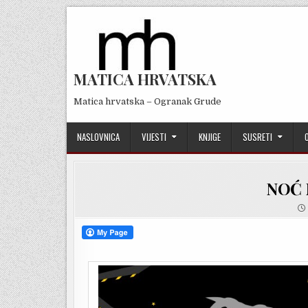
Skip
to
content
MATICA HRVATSKA
Matica hrvatska – Ogranak Grude
NASLOVNICA
VIJESTI
KNJIGE
SUSRETI
NOĆ 