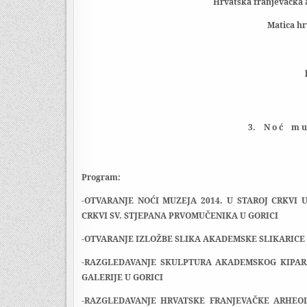
Hrvatska franjevačka a
Matica h
3.
N o ć
m u 
Program:
-OTVARANJE NOĆI MUZEJA 2014. U STAROJ CRKVI
CRKVI SV. STJEPANA PRVOMUČENIKA U GORICI
-OTVARANJE IZLOŽBE SLIKA AKADEMSKE SLIKARICE 
-RAZGLEDAVANJE SKULPTURA AKADEMSKOG KIPAR
GALERIJE U GORICI
-RAZGLEDAVANJE HRVATSKE FRANJEVAČKE ARHEOL