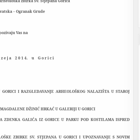
rheološka zbirka Sv. Stjepana Gorica
rvatska – Ogranak Grude
pozivaju Vas na
z e j a
2 0 1 4.
u
G o r i c i
 U GORICI I RAZGLEDAVANJE ARHEOLOŠKOG NALAZIŠTA U STAROJ
MAGDALENE DŽINIĆ HRKAĆ U GALERIJI U GORICI
A ZDENKA GALIĆA IZ GORICE U PARKU POD KOSTILAMA ISPRED
OŠKE ZBIRKE SV. STJEPANA U GORICI I UPOZNAVANJE S NOVIM