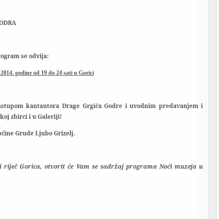
GODRA
ogram se odvija:
 2014. godine od 19 do 24 sati u Gorici
 nastupom kantautora Drage Grgića Godre i uvodnim predavanjem i
 zbirci i u Galeriji!
pćine Grude Ljubo Grizelj.
li riječ Gorica, otvorit će Vam se sadržaj programa Noći muzeja u