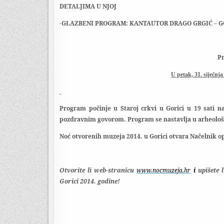
DETALJIMA U NJOJ
-GLAZBENI PROGRAM: KANTAUTOR DRAGO GRGIĆ – 
Pr
U petak, 31. siječnja
Program počinje u Staroj crkvi u Gorici u 19 sati
pozdravnim govorom. Program se nastavlja u arheološkoj
Noć otvorenih muzeja 2014. u Gorici otvara Načelnik o
Otvorite li web-stranicu
www.nocmuzeja.hr
i
upišete 
Gorici 2014. godine!