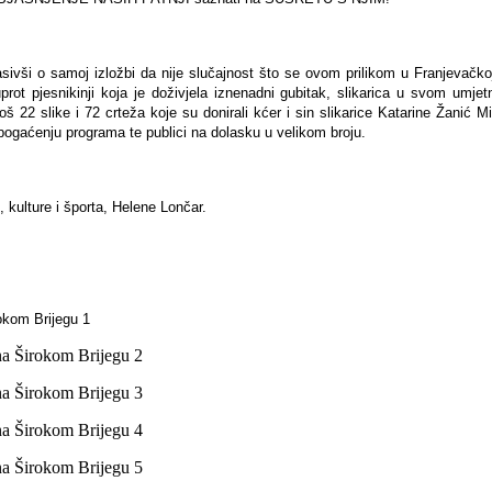
ivši o samoj izložbi da nije slučajnost što se ovom prilikom u Franjevačkoj 
rot pjesnikinji koja je doživjela iznenadni gubitak, slikarica u svom umj
 22 slike i 72 crteža koje su donirali kćer i sin slikarice Katarine Žanić M
gaćenju programa te publici na dolasku u velikom broju.
 kulture i športa, Helene Lončar.