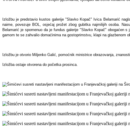
Izložbu je predstavio kustos galerije "Slavko Kopač" Ivica Belamarić naglas
naime, povezuje BOL, osjećaj prožet zbog gubitka najmilijih osoba. Nasup
Belamarić je spomenuo da je fundus galerije "Slavko Kopač" obogaćen s još
gamom te se zahvalio domaćinima na gostoprimstvu, klapi na glazbenom obo
Izložbu je otvorio Miljenko Galić, pomoćnik ministrice obrazovanja, znanosti,
Izložba ostaje otvorena do početka prosinca.