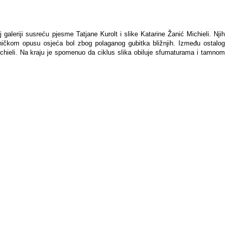
galeriji susreću pjesme Tatjane Kurolt i slike Katarine Žanić Michieli. Njih
etničkom opusu osjeća bol zbog polaganog gubitka bližnjih. Između ostalog
ichieli. Na kraju je spomenuo da ciklus slika obiluje sfumaturama i tamnom