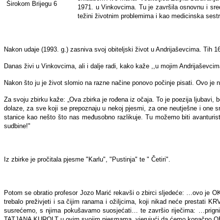
1971. u Vinkovcima. Tu je završila osnovnu i sredn
težini životnim problemima i kao medicinska sestr
Nakon udaje (1993. g.) zasniva svoj obiteljski život u Andrijaševcima. Tih 
Danas živi u Vinkovcima, ali i dalje radi, kako kaže ,,u mojim Andrijaševcim
Nakon što ju je život slomio na razne načine ponovo počinje pisati. Ovo je 
Za svoju zbirku kaže: „Ova zbirka je rođena iz očaja. To je poezija ljubavi,
dolaze, za sve koji se prepoznaju u nekoj pjesmi, za one neutješne i one sr
stanice kao nešto što nas međusobno razlikuje. Tu možemo biti avanturisti, 
sudbine!"
Iz zbirke je pročitala pjesme "Karlu", "Pustinja" te " Četiri".
Potom se obratio profesor Jozo Marić rekavši o zbirci sljedeće: …ovo je OKV
trebalo preživjeti i sa čijim ranama i ožiljcima, koji nikad neće prestat
susrećemo, s njima pokušavamo suosjećati… te završio riječima: …prignimo
TATJANA KUROLT u ovim svojim pjesmama, vjerujući da ćemo konačno