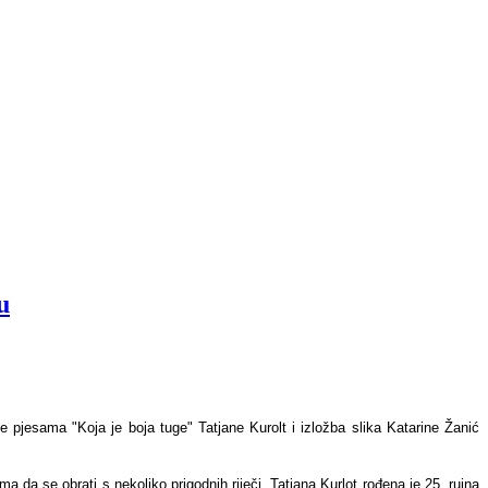
u
e pjesama "Koja je boja tuge" Tatjane Kurolt i izložba slika Katarine Žanić
 da se obrati s nekoliko prigodnih riječi. Tatjana Kurlot rođena je 25. rujna