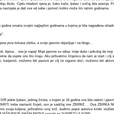
ju školu. Cijelu mladost njena je, kako kaže, ljubav i izričaj bila poezija. 
a nastojala je dati sve od sebe i pomoći koliko može tim ratnim godinama.
16 godina smatra svojim najljepšim godinama u kojima je bila nagrađena sklad
a".
njena prva tiskana zbirka, a svoje pjesme objavljuje i na blogu…
 boli, bijesa… ona je vapaj! Moje pjesme su odraz moje duše i pokušaj da moji 
etne da osjete ono što imaju. Ako prihvatimo činjenicu da nam je start i cilj 
karijeristi, možemo biti pasivni jer cilj će sigurno doći, možemo biti aktiv
IR jedne ljubavi, jednog života, u kojem je 16 godina sve bila radost i pjes
i KRVARITI treba nastaviti živjeti, ovo je sadržaj ove ZBIRKE. …Ova ZBIRKA
 svoja koljena, prihvatimo svoj križ, budimo poput autorice krotki službe
 OBJAŠNJENJE NAŠIH PATNJI saznati na SUSRETU S NJIM!