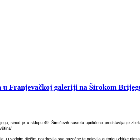
m u Franjevačkoj galeriji na Širokom Brijeg
egu, sinoć je u sklopu 49. Šimićevih susreta upriličeno predstavljanje zbirk
vština"
e u uvodnim riječim pozdravila sve nazočne te najavila autoricu zbirke pjesama