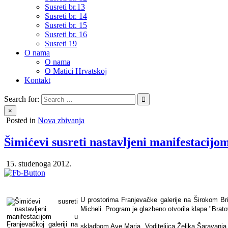
Susreti br.13
Susreti br. 14
Susreti br. 15
Susreti br. 16
Susreti 19
O nama
O nama
O Matici Hrvatskoj
Kontakt
Search for:
×
Posted in
Nova zbivanja
Šimićevi susreti nastavljeni manifestacijo
15. studenoga 2012.
U prostorima Franjevačke galerije na Širokom Brij
Micheli. Program je glazbeno otvorila klapa "Brato
skladbom Ave Maria. Voditeljica Željka Šaravanja j