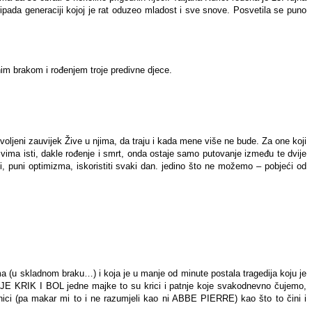
Pripada generaciji kojoj je rat oduzeo mladost i sve snove. Posvetila se puno
nim brakom i rođenjem troje predivne djece.
voljeni zauvijek Žive u njima, da traju i kada mene više ne bude. Za one koji
svima isti, dakle rođenje i smrt, onda ostaje samo putovanje između te dvije
ni, puni optimizma, iskoristiti svaki dan. jedino što ne možemo – pobjeći od
ma (u skladnom braku…) i koja je u manje od minute postala tragedija koju je
 NIJE KRIK I BOL jedne majke to su krici i patnje koje svakodnevno čujemo,
nici (pa makar mi to i ne razumjeli kao ni ABBE PIERRE) kao što to čini i