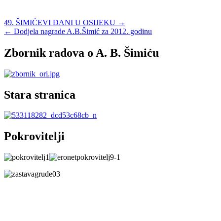
Navigacija
49. ŠIMIĆEVI DANI U OSIJEKU →
← Dodjela nagrade A.B.Šimić za 2012. godinu
objava
Zbornik radova o A. B. Šimiću
Stara stranica
Pokrovitelji