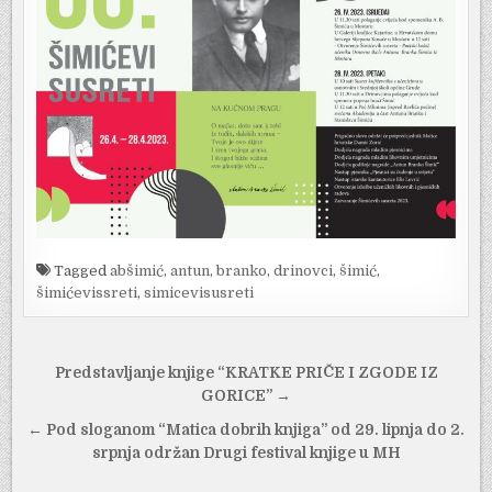
Tagged
abšimić
,
antun
,
branko
,
drinovci
,
šimić
,
šimićevissreti
,
simicevisusreti
Navigacija
Predstavljanje knjige “KRATKE PRIČE I ZGODE IZ
objava
GORICE” →
← Pod sloganom “Matica dobrih knjiga” od 29. lipnja do 2.
srpnja održan Drugi festival knjige u MH