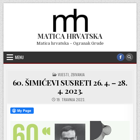
Skip
to
content
MATICA HRVATSKA
Matica hrvatska – Ogranak Grude
MENU
POSTED
VIJESTI
,
ZBIVANJA
IN
60. ŠIMIĆEVI SUSRETI 26. 4. – 28.
4. 2023.
19. TRAVNJA 2023.