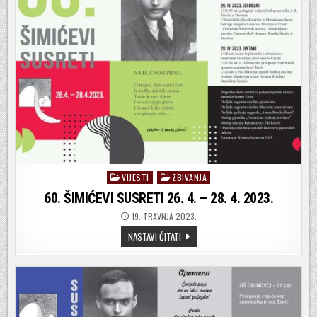
VIJESTI
ZBIVANJA
Posted
in
60. ŠIMIĆEVI SUSRETI 26. 4. – 28. 4. 2023.
19. TRAVNJA 2023.
60.
NASTAVI ČITATI
ŠIMIĆEVI
SUSRETI
26.
4.
–
28.
4.
2023.