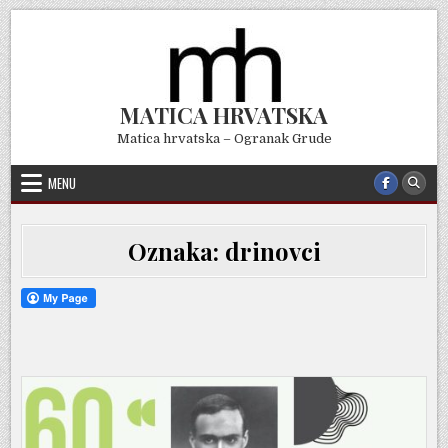
Skip
to
content
MATICA HRVATSKA
Matica hrvatska – Ogranak Grude
MENU
Oznaka:
drinovci