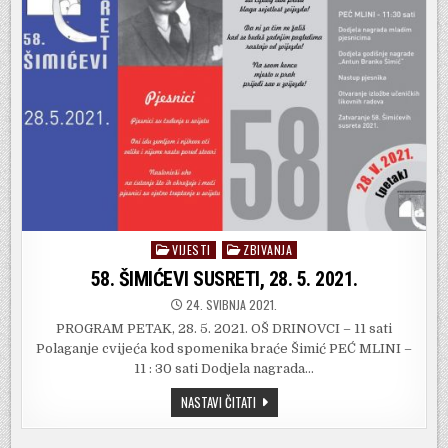
VIJESTI
ZBIVANJA
Posted
in
58. ŠIMIĆEVI SUSRETI, 28. 5. 2021.
24. SVIBNJA 2021.
PROGRAM PETAK, 28. 5. 2021. OŠ DRINOVCI – 11 sati
Polaganje cvijeća kod spomenika braće Šimić PEĆ MLINI –
11 : 30 sati Dodjela nagrada…
58.
NASTAVI ČITATI
ŠIMIĆEVI
SUSRETI,
28.