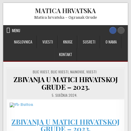
Skip
MATICA HRVATSKA
to
content
Matica hrvatska – Ogranak Grude
MENU
NASLOVNICA
VIJESTI
KNJIGE
SUSRETI
O NAMA
KONTAKT
POSTED
BLIC VIJEST
,
BLIC VIJESTI
,
NAJNOVIJE
,
VIJESTI
IN
ZBIVANJA U MATICI HRVATSKOJ
GRUDE – 2023.
5. SIJEČNJA 2024.
ZBIVANJA U MATICI HRVATSKOJ
GRUDE – 2023.