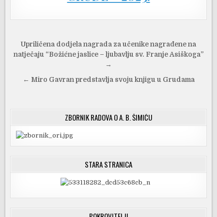
Navigacija
Upriličena dodjela nagrada za učenike nagrađene na
objava
natječaju “Božićne jaslice – ljubavlju sv. Franje Asiškoga”
→
← Miro Gavran predstavlja svoju knjigu u Grudama
ZBORNIK RADOVA O A. B. ŠIMIĆU
STARA STRANICA
POKROVITELJI