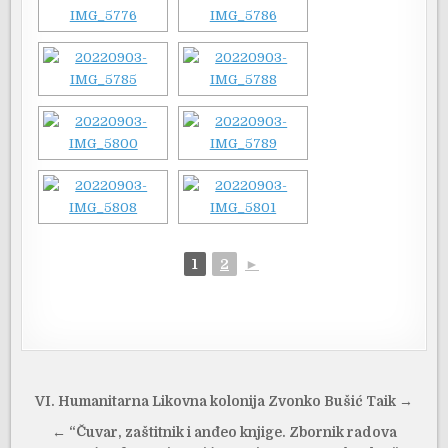
1
2
►
Navigacija
VI. Humanitarna Likovna kolonija Zvonko Bušić Taik →
objava
← “Čuvar, zaštitnik i anđeo knjige. Zbornik radova