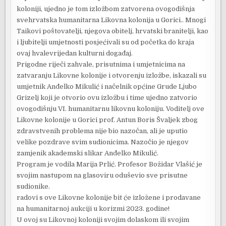
koloniji, ujedno je tom izložbom zatvorena ovogodišnja
svehrvatska humanitarna Likovna kolonija u Gorici.. Mnogi
Taikovi poštovatelji, njegova obitelj, hrvatski branitelji, kao
i ljubitelji umjetnosti posjećivali su od početka do kraja
ovaj hvalevrijedan kulturni događaj.
Prigodne riječi zahvale, prisutnima i umjetnicima na
zatvaranju Likovne kolonije i otvorenju izložbe, iskazali su
umjetnik Anđelko Mikulić i načelnik općine Grude Ljubo
Grizelj koji je otvorio ovu izložbu i time ujedno zatvorio
ovogodišnju VI. humanitarnu likovnu koloniju. Voditelj ove
Likovne kolonije u Gorici prof. Antun Boris Švaljek zbog
zdravstvenih problema nije bio nazočan, ali je uputio
velike pozdrave svim sudionicima. Nazočio je njegov
zamjenik akademski slikar Anđelko Mikulić.
Program je vodila Marija Prlić. Profesor Božidar Vlašić je
svojim nastupom na glasoviru oduševio sve prisutne
sudionike.
radovi s ove Likovne kolonije bit će izložene i prodavane
na humanitarnoj aukciji u korizmi 2023. godine!
U ovoj su Likovnoj koloniji svojim dolaskom ili svojim