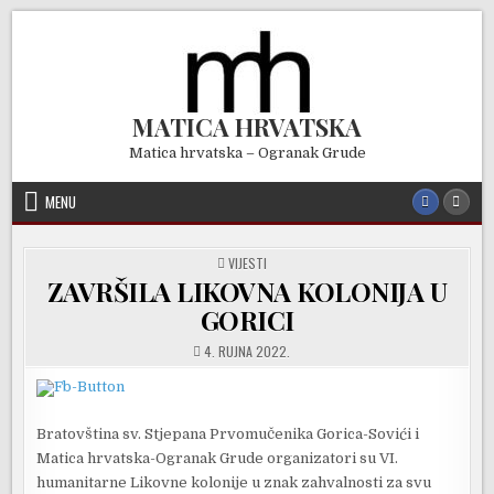
Skip
to
content
MATICA HRVATSKA
Matica hrvatska – Ogranak Grude
MENU
POSTED
VIJESTI
IN
ZAVRŠILA LIKOVNA KOLONIJA U
GORICI
4. RUJNA 2022.
Bratovština sv. Stjepana Prvomučenika Gorica-Sovići i
Matica hrvatska-Ogranak Grude organizatori su VI.
humanitarne Likovne kolonije u znak zahvalnosti za svu