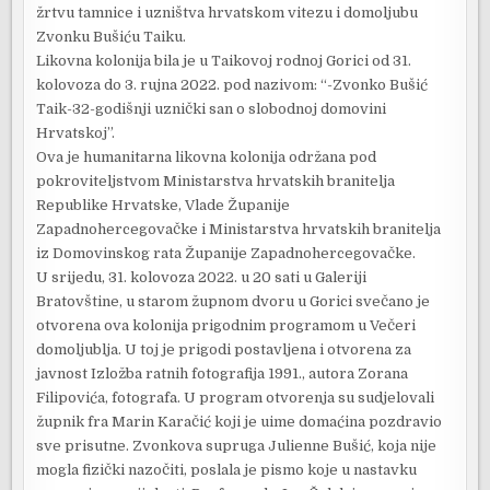
žrtvu tamnice i uzništva hrvatskom vitezu i domoljubu
Zvonku Bušiću Taiku.
Likovna kolonija bila je u Taikovoj rodnoj Gorici od 31.
kolovoza do 3. rujna 2022. pod nazivom: “-Zvonko Bušić
Taik-32-godišnji uznički san o slobodnoj domovini
Hrvatskoj”.
Ova je humanitarna likovna kolonija održana pod
pokroviteljstvom Ministarstva hrvatskih branitelja
Republike Hrvatske, Vlade Županije
Zapadnohercegovačke i Ministarstva hrvatskih branitelja
iz Domovinskog rata Županije Zapadnohercegovačke.
U srijedu, 31. kolovoza 2022. u 20 sati u Galeriji
Bratovštine, u starom župnom dvoru u Gorici svečano je
otvorena ova kolonija prigodnim programom u Večeri
domoljublja. U toj je prigodi postavljena i otvorena za
javnost Izložba ratnih fotografija 1991., autora Zorana
Filipovića, fotografa. U program otvorenja su sudjelovali
župnik fra Marin Karačić koji je uime domaćina pozdravio
sve prisutne. Zvonkova supruga Julienne Bušić, koja nije
mogla fizički nazočiti, poslala je pismo koje u nastavku