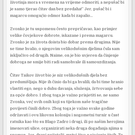
životinja mora s vremena na vrijeme odmoriti, a nepušač bi
je samo tjerao čitav dan bez predaha!” Jer, pušač bi i
magarcu omogućio odmor kada bi zapalio…
Zvonko je tu uspomenu često prepričavao, kao primjer
velike čovjekove dobrote, iskazane i prema magarcu.
Zvonko je za života doista bio dobar prema drugima. Nije
se time hvalio, o njegovim velikodušnim djelima čula sam
isključivo od drugih. Naime, on je bio uvjeren da činjenje
dobroga ne smije biti radi samohvale ili samouzdizanja.
Čitav Taikov život bio je niz velikodušnih djela bez
predumišljaja. Nije ih činio da bi ga hvalili, da bi time hranio
vlastiti ego, nego u duhu davanja, služenja, žrtvovanja sebe
za opće dobro. I zbog toga je važno prisjetiti se, ne samo
Zvonka, već svih onih koji su tijekom naše tragične
povijesti činili dobro. Zbog toga je važno svake godine
održavati i ovu likovnu koloniju i nogometni turnir u čast
ratnika kao što su Blago Zadro i drugi, ili po našim herojima
imenovati ulice, organizirati neka druga događanja njima u
spomen. Jer, dragi prijatelji, mrtvi žive u sjećanju živih. To