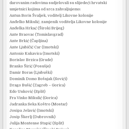
darovanim radovima sudjelovali su slijedeći hrvatski
umjetnici kojima od srca zahvaljujemo:
Antun Boris Švaljek, voditelj Likovne kolonije
Anđelko Mikulić, zamjenik voditelja Likovne kolonije
Anđelka Hrkać (Široki Brijeg)
Ante Braovac (Tomislavgrad)
Ante Brkić (Čapljina)
Ante Ljubičić Car (Imotski)
Antonio Kukavica (Imotski)
Borislav Brzica (Grude)
Branko Širić (Posušje)
Damir Boras (Ljubuški)
Dominik Domo Bošnjak (Sovići)
Drago Bušić (Zagreb – Gorica)
Edo Unković (Split)
Fra Vinko Mikulić (Gorica)
Jadranka Seka Koštro (Mostar)
Josipa Jelavić (Imotski)
Josip Škerlj (Dubrovnik)
Julija Montense Stapić (Split)