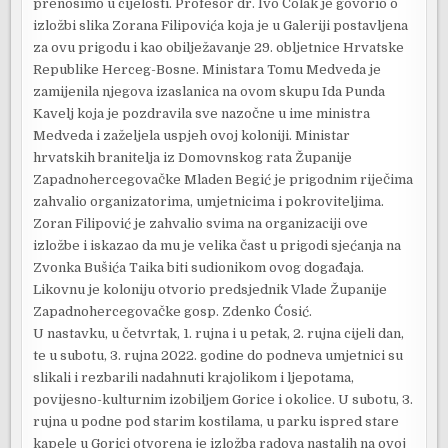
prenosimo u cijelosti. Profesor dr. Ivo Čolak je govorio o
izložbi slika Zorana Filipovića koja je u Galeriji postavljena
za ovu prigodu i kao obilježavanje 29. obljetnice Hrvatske
Republike Herceg-Bosne. Ministara Tomu Medveda je
zamijenila njegova izaslanica na ovom skupu Ida Punda
Kavelj koja je pozdravila sve nazočne u ime ministra
Medveda i zaželjela uspjeh ovoj koloniji. Ministar
hrvatskih branitelja iz Domovnskog rata Županije
Zapadnohercegovačke Mladen Begić je prigodnim riječima
zahvalio organizatorima, umjetnicima i pokroviteljima.
Zoran Filipović je zahvalio svima na organizaciji ove
izložbe i iskazao da mu je velika čast u prigodi sjećanja na
Zvonka Bušića Taika biti sudionikom ovog događaja.
Likovnu je koloniju otvorio predsjednik Vlade Županije
Zapadnohercegovačke gosp. Zdenko Ćosić.
U nastavku, u četvrtak, 1. rujna i u petak, 2. rujna cijeli dan,
te u subotu, 3. rujna 2022. godine do podneva umjetnici su
slikali i rezbarili nadahnuti krajolikom i ljepotama,
povijesno-kulturnim izobiljem Gorice i okolice. U subotu, 3.
rujna u podne pod starim kostilama, u parku ispred stare
kapele u Gorici otvorena je izložba radova nastalih na ovoj