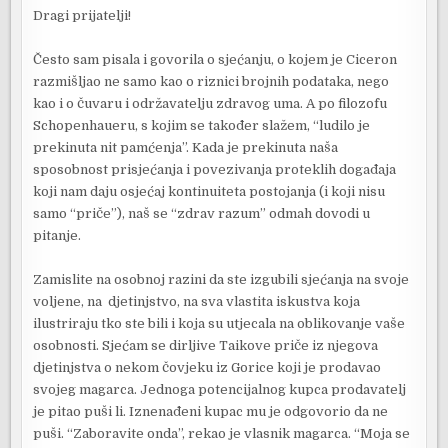
Dragi prijatelji!
Često sam pisala i govorila o sjećanju, o kojem je Ciceron
razmišljao ne samo kao o riznici brojnih podataka, nego
kao i o čuvaru i održavatelju zdravog uma. A po filozofu
Schopenhaueru, s kojim se također slažem, “ludilo je
prekinuta nit pamćenja”. Kada je prekinuta naša
sposobnost prisjećanja i povezivanja proteklih događaja
koji nam daju osjećaj kontinuiteta postojanja (i koji nisu
samo “priče”), naš se “zdrav razum” odmah dovodi u
pitanje.
Zamislite na osobnoj razini da ste izgubili sjećanja na svoje
voljene, na djetinjstvo, na sva vlastita iskustva koja
ilustriraju tko ste bili i koja su utjecala na oblikovanje vaše
osobnosti. Sjećam se dirljive Taikove priče iz njegova
djetinjstva o nekom čovjeku iz Gorice koji je prodavao
svojeg magarca. Jednoga potencijalnog kupca prodavatelj
je pitao puši li. Iznenađeni kupac mu je odgovorio da ne
puši. “Zaboravite onda”, rekao je vlasnik magarca. “Moja se