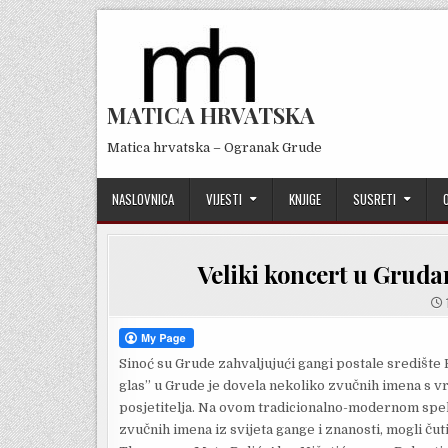
Skip
to
content
MATICA HRVATSKA
Matica hrvatska – Ogranak Grude
NASLOVNICA
VIJESTI
KNJIGE
SUSRETI
Veliki koncert u Gruda
Sinoć su Grude zahvaljujući gangi postale središte
glas” u Grude je dovela nekoliko zvučnih imena s v
posjetitelja. Na ovom tradicionalno-modernom spekt
zvučnih imena iz svijeta gange i znanosti, mogli ču