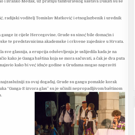
no i Branko Medak, uz pratnju tamburaškog sastava Dukati su se
ić, radijski voditelj Tomislav Matković i etnoglazbenik i urednik
a gange iz cijele Hercegovine, Grude su sinoć bile domaćin i
ske te predstavnicima akademske i crkvene zajednice u Hrvata.
la sve glasnija, a erupcija oduševljenja je uslijedila kada je na
io kako je Ganga baština koja se mora sačuvati, a čak je dva puta
 najavio kako bi već iduće godine u Grudama mogao napraviti
su najzaslužniji za ovaj događaj, Grude su gangu pomakle korak
vuka “Ganga-S izvora glas” su je učinili nepropadljivom baštinom
s.