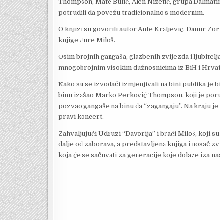
Thompson, Mate Bulić, Alen Nižetić, grupa Dalmati
potrudili da povežu tradicionalno s modernim.
O knjizi su govorili autor Ante Kraljević, Damir Zor
knjige Jure Miloš.
Osim brojnih gangaša, glazbenih zvijezda i ljubitelj
mnogobrojnim visokim dužnosnicima iz BiH i Hrvat
Kako su se izvođači izmjenjivali na bini publika je bi
binu izašao Marko Perković Thompson, koji je poruč
pozvao gangaše na binu da “zagangaju”. Na kraju je
pravi koncert.
Zahvaljujući Udruzi “Davorija” i braći Miloš, koji 
dalje od zaborava, a predstavljena knjiga i nosač z
koja će se sačuvati za generacije koje dolaze iza na