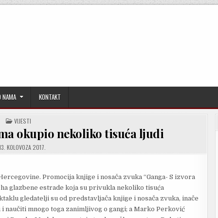
O NAMA
KONTAKT
POSTED
VIJESTI
IN
ma okupio nekoliko tisuća ljudi
13. KOLOVOZA 2017.
 Hercegovine. Promocija knjige i nosača zvuka “Ganga- S izvora
rha glazbene estrade koja su privukla nekoliko tisuća
aklu gledatelji su od predstavljača knjige i nosača zvuka, inače
ti i naučiti mnogo toga zanimljivog o gangi; a Marko Perković