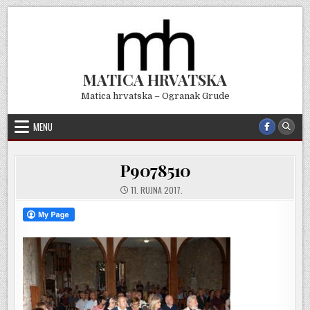
Skip
to
content
MATICA HRVATSKA
Matica hrvatska – Ogranak Grude
MENU
P9078510
11. RUJNA 2017.