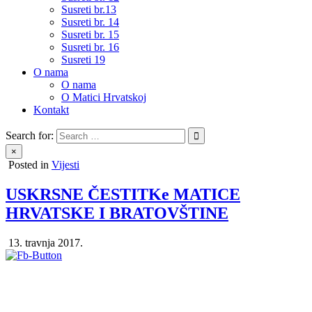
Susreti br.13
Susreti br. 14
Susreti br. 15
Susreti br. 16
Susreti 19
O nama
O nama
O Matici Hrvatskoj
Kontakt
Search for:
×
Posted in
Vijesti
USKRSNE ČESTITKe MATICE
HRVATSKE I BRATOVŠTINE
13. travnja 2017.