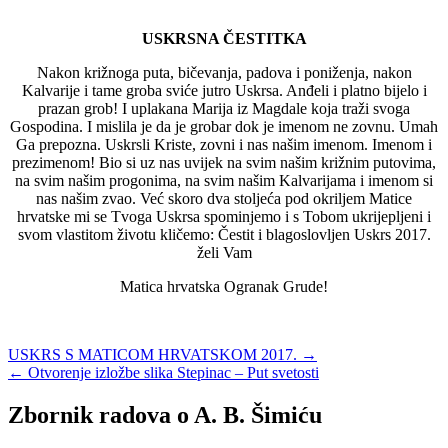
USKRSNA ČESTITKA
Nakon križnoga puta, bičevanja, padova i poniženja, nakon
Kalvarije i tame groba sviće jutro Uskrsa. Anđeli i platno bijelo i
prazan grob! I uplakana Marija iz Magdale koja traži svoga
Gospodina. I mislila je da je grobar dok je imenom ne zovnu. Umah
Ga prepozna. Uskrsli Kriste, zovni i nas našim imenom. Imenom i
prezimenom! Bio si uz nas uvijek na svim našim križnim putovima,
na svim našim progonima, na svim našim Kalvarijama i imenom si
nas našim zvao. Već skoro dva stoljeća pod okriljem Matice
hrvatske mi se Tvoga Uskrsa spominjemo i s Tobom ukrijepljeni i
svom vlastitom životu kličemo: Čestit i blagoslovljen Uskrs 2017.
želi Vam
Matica hrvatska Ogranak Grude!
Navigacija
USKRS S MATICOM HRVATSKOM 2017. →
← Otvorenje izložbe slika Stepinac – Put svetosti
objava
Zbornik radova o A. B. Šimiću