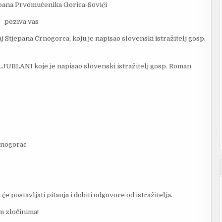
epana Prvomučenika Gorica-Sovići
poziva vas
 Stjepana Crnogorca, koju je napisao slovenski istražitelj gosp.
UBLANI koje je napisao slovenski istražitelj gosp. Roman
Crnogorac
e postavljati pitanja i dobiti odgovore od istražitelja.
im zločinima!