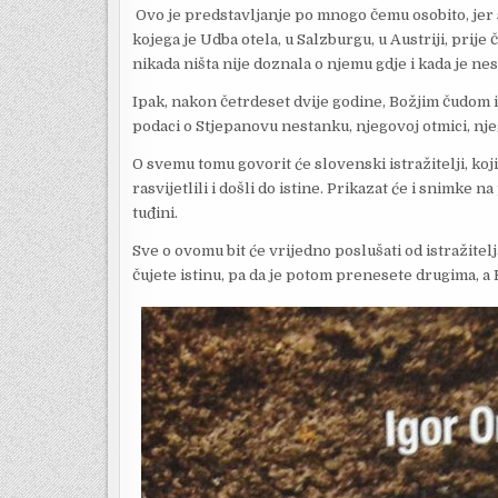
Ovo je predstavljanje po mnogo čemu osobito, jer se
kojega je Udba otela, u Salzburgu, u Austriji, prije 
nikada ništa nije doznala o njemu gdje i kada je nesta
Ipak, nakon četrdeset dvije godine, Božjim čudom i
podaci o Stjepanovu nestanku, njegovoj otmici, n
O svemu tomu govorit će slovenski istražitelji, ko
rasvijetlili i došli do istine. Prikazat će i snimke n
tuđini.
Sve o ovomu bit će vrijedno poslušati od istražitel
čujete istinu, pa da je potom prenesete drugima, a