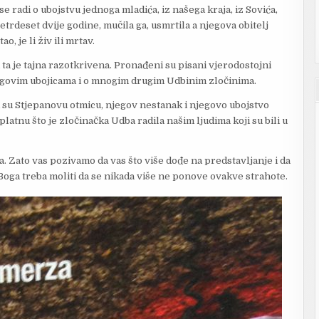
 radi o ubojstvu jednoga mladića, iz našega kraja, iz Sovića,
četrdeset dvije godine, mučila ga, usmrtila a njegova obitelj
o, je li živ ili mrtav.
 ta je tajna razotkrivena. Pronađeni su pisani vjerodostojni
jegovim ubojicama i o mnogim drugim Udbinim zločinima.
ji su Stjepanovu otmicu, njegov nestanak i njegovo ubojstvo
a platnu što je zločinačka Udba radila našim ljudima koji su bili u
ja. Zato vas pozivamo da vas što više dođe na predstavljanje i da
 Boga treba moliti da se nikada više ne ponove ovakve strahote.