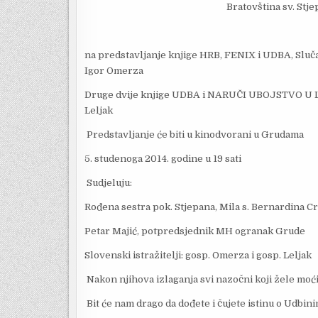
Bratovština sv. Stj
na predstavljanje knjige HRB, FENIX i UDBA, Slučaj
Igor Omerza
Druge dvije knjige UDBA i NARUČI UBOJSTVO U LJ
Leljak
Predstavljanje će biti u kinodvorani u Grudama
5. studenoga 2014. godine u 19 sati
Sudjeluju:
Rođena sestra pok. Stjepana, Mila s. Bernardina 
Petar Majić, potpredsjednik MH ogranak Grude
Slovenski istražitelji: gosp. Omerza i gosp. Leljak
Nakon njihova izlaganja svi nazočni koji žele moći ć
Bit će nam drago da dođete i čujete istinu o Udbin