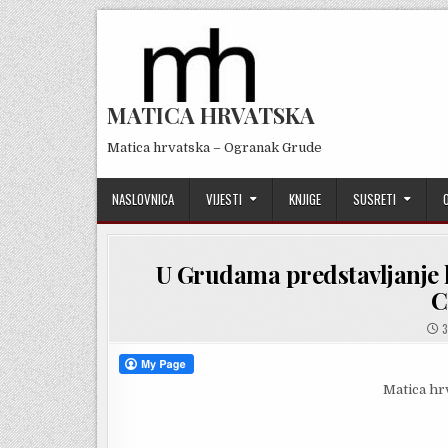
Skip
to
content
MATICA HRVATSKA
Matica hrvatska – Ogranak Grude
NASLOVNICA
VIJESTI
KNJIGE
SUSRETI
U Grudama predstavljanje k
C
3
Matica hr