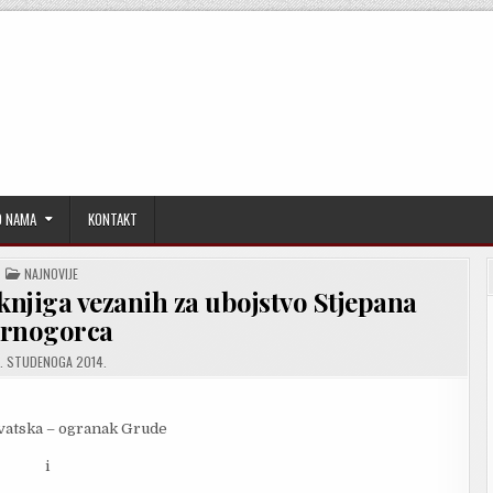
O NAMA
KONTAKT
POSTED
NAJNOVIJE
IN
njiga vezanih za ubojstvo Stjepana
rnogorca
. STUDENOGA 2014.
vatska – ogranak Grude
i