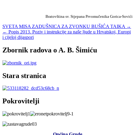
Bratovština sv. Stjepana Prvomučenika Gorica-Sovići
Navigacija
SVETA MISA ZADUŠNICA ZA ZVONKU BUŠIĆA TAIKA →
← Popis 2013. Poziv i instrukcije za naše ljude u Hrvatskoj, Europi
objava
i cijeloj dijaspori
Zbornik radova o A. B. Šimiću
Stara stranica
Pokrovitelji
Općina Grude