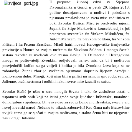
U prepunoj župnoj crkvi sv. Stjepana
Prvomučenika u Gorici u petak 20. Rujna 2013.
godine dostojanstveno u molitvi i pobožno s
pjesmom proslavljena je sveta misa zadušnica za
pok. Zvonku Bušića. Misu je predvodio mjesni
župnik fra Stipe Marković u koncelebraciji s još
petoricom svećenika fra Vinkom Mikulićem, fra
Antom Marićem, fra Slavkom Soldom, fra Vinkom
Prlićem i fra Petrom Krasićem. Mladi fratri, novaci Hercegovačke franjevačke
provincije s Humca sa svojim meštrom fra Slavkom Soldom, i mnogo časnih
sestara također su uveličali ovo misno slavlje. Iz Dalmacije i Hercegovine
mnogi su poštovatelji Zvonkini sudjelovali na sv. misi da bi i molitvom
posvjedočili koliko su ga voljeli i kolika je bila Zvonkina žrtva koja se ne
zaboravlja. Župni zbor je svečanim pjesmama doprinio lijepom ozračju i
molitvenom duhu. Mnogi, koji nisu bili u prilici na samom sprovodu, supruzi
Julienne, braći, sestrama i rodbini nakon svete mise izrazili su sućut.
Zvonko Bušić je ušao u srca mnogih Hrvata i tako će zasluženo ostati u
uspomeni svih onih koji na istini grade svoje ljudske i kršćanske, moralne i
domoljubne vrijednosti. On je sve dao za svoju Domovnu Hrvatsku, svoju vjeru
i svoj hrvatski narod. Nećemo to nikada zaboraviti! Kao člana naše Bratovštine
uvijek ćemo ga se sjećati u svojim molitvama, a stalno ćemo biti uz njegovu i
našu
dragu Julienne.