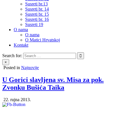
Susreti br.13
Susreti br. 14
Susreti br. 15
Susreti br. 16
Susreti 19
O nama
O nama
O Matici Hrvatskoj
Kontakt
Search for:
×
Posted in
Najnovije
U Gorici slavljena sv. Misa za pok.
Zvonku Bušića Taika
22. rujna 2013.