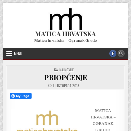
Skip
to
content
MATICA HRVATSKA
Matica hrvatska – Ogranak Grude
MENU
POSTED
NAJNOVIJE
IN
PRIOPĆENJE
1. LISTOPADA 2013.
MATICA
HRVATSKA –
OGRANAK
GRUDE