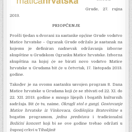
Grude, 27. rujna
2013.
PRIOPĆENJE
Prošli tjedan u dvorani za sastanke općine Grude vodstvo
Matice hrvatske – Ogranak Grude održalo je sastanak na
kojemu je definiran nadnevak održavanja izborne
skupštine u Grudskom Ogranku Matice hrvatske. Izborna
skupština na kojoj će se birati novo vodstvo Matice
hrvatske u Grudama bit će u četvrtak, 17. listopada 2013.
godine.
Također je na ovomu sastanku usvojen program 8. Dana
Matice hrvatske u Grudama koji će se zbivati od 22. XI. do
22. XII. 2013. godine s mnogo lijepih i bogatih kulturnih
sadržaja. Bit će tu, naime,
Okrugli stol o gangi
,
Gostovanje
Matice hrvatske iz Vinkovaca
,
Godišnjica Bratovštine
s
bogatim programom,
jedna predstava
i tradicionalni
Božićni koncert
koji bi se ove godine trebao održati u
župnoj crkvi u Tihaljini!