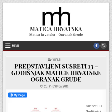
Skip
to
content
MATICA HRVATSKA
Matica hrvatska – Ogranak Grude
MENU
POSTED
VIJESTI
IN
PREDSTAVLJENI SUSRETI 13 –
GODIŠNJAK MATICE HRVATSKE
OGRANAK GRUDE
20. PROSINCA 2019.
Susreti 13,
Godišnjak