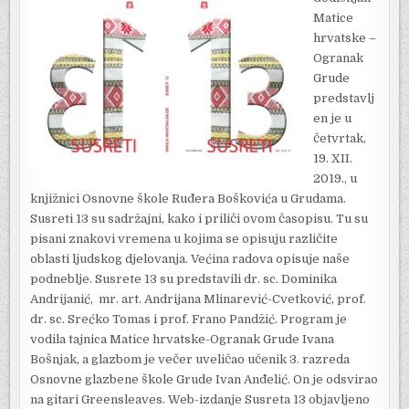
Matice
hrvatske –
Ogranak
Grude
predstavlj
en je u
četvrtak,
19. XII.
2019., u
knjižnici Osnovne škole Ruđera Boškovića u Grudama.
Susreti 13 su sadržajni, kako i priliči ovom časopisu. Tu su
pisani znakovi vremena u kojima se opisuju različite
oblasti ljudskog djelovanja. Većina radova opisuje naše
podneblje. Susrete 13 su predstavili dr. sc. Dominika
Andrijanić, mr. art. Andrijana Mlinarević-Cvetković, prof.
dr. sc. Srećko Tomas i prof. Frano Pandžić. Program je
vodila tajnica Matice hrvatske-Ogranak Grude Ivana
Bošnjak, a glazbom je večer uveličao učenik 3. razreda
Osnovne glazbene škole Grude Ivan Anđelić. On je odsvirao
na gitari Greensleaves. Web-izdanje Susreta 13 objavljeno