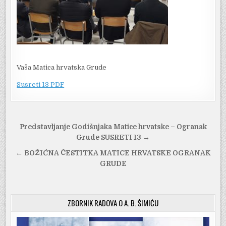
Vaša Matica hrvatska Grude
Susreti 13 PDF
Navigacija
Predstavljanje Godišnjaka Matice hrvatske – Ogranak
objava
Grude SUSRETI 13 →
← BOŽIĆNA ČESTITKA MATICE HRVATSKE OGRANAK
GRUDE
ZBORNIK RADOVA O A. B. ŠIMIĆU