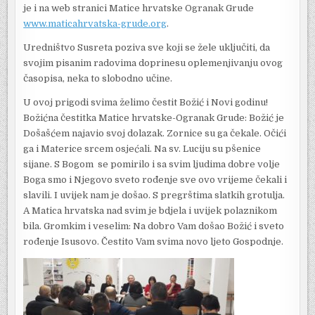
je i na web stranici Matice hrvatske Ogranak Grude
www.maticahrvatska-grude.org
.
Uredništvo Susreta poziva sve koji se žele uključiti, da
svojim pisanim radovima doprinesu oplemenjivanju ovog
časopisa, neka to slobodno učine.
U ovoj prigodi svima želimo čestit Božić i Novi godinu!
Božićna čestitka Matice hrvatske-Ogranak Grude: Božić je
Došašćem najavio svoj dolazak. Zornice su ga čekale. Očići
ga i Materice srcem osjećali. Na sv. Luciju su pšenice
sijane. S Bogom se pomirilo i sa svim ljudima dobre volje
Boga smo i Njegovo sveto rođenje sve ovo vrijeme čekali i
slavili. I uvijek nam je došao. S pregrštima slatkih grotulja.
A Matica hrvatska nad svim je bdjela i uvijek polaznikom
bila. Gromkim i veselim: Na dobro Vam došao Božić i sveto
rođenje Isusovo. Čestito Vam svima novo ljeto Gospodnje.