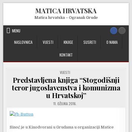
Skip
MATICA HRVATSKA
to
content
Matica hrvatska – Ogranak Grude
MENU
NASLOVNICA
VIJESTI
KNJIGE
SUSRETI
O NAMA
KONTAKT
POSTED
VIJESTI
IN
Predstavljena knjiga “Stogodišnji
teror jugoslavenstva i komunizma
u Hrvatskoj”
11. OŽUJKA 2016.
Sinoć je u Kinodvorani u Grudama u organizaciji Matice