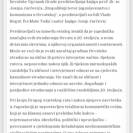
hrvatske Ogranak Grude predstavljanja knjiga prof. dr. sc.
Josipa Jurčevića „Stogodišnji teror jugoslavenstva i
komunizma u Hrvatskoj“, a predstavljači su bili Vlado
Bogut, fra Mate Tadić i autor knjige Josip Jurčević.
Predstavljači su između ostalog istakli da je zajednička
značajka svih stradavanja Hrvata u 20. stoljeću, u svim
državnim okvirima, u njihovoj organiziranosti i sustavnosti.
Može se reći da je svaki naraštaj građana Hrvatske
stradavao na slične ili gotovo istovjetne načine, tijekom
ratova, neposredno nakon njih, ili tijekom mirnodopskih
razdoblja Ta sličnost i istovjetnost odnosi se na cjelovitu
kauzalnost stradavanja, što znači da se sličnost i
istovjetnost jednako odnosi na uzroke, događanje i
posljedice stradavanja u različitim razdobljima 20. stoljeća.
Pri kraju Drugog svjetskog rata i nakon njegova završetka
u Jugoslaviji je uspostavljen totalitarni komunistički režim,
koji je na klasnoj osnovi prekidao bilo kakvu –
svjetonazorsku, ideološku, politički i upravljačku –
povezanost s cjelokupnim dotadašnjim neokomunističkim
civilizacijskim postignćima. U ime takvog pristupa je