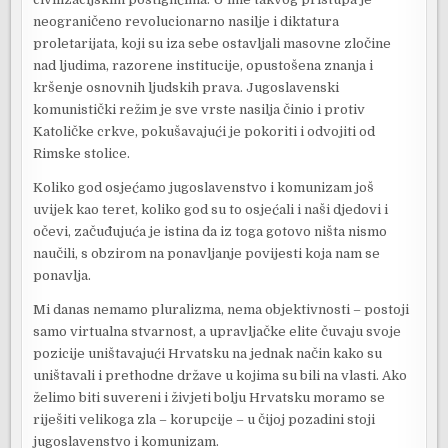
neograničeno revolucionarno nasilje i diktatura
proletarijata, koji su iza sebe ostavljali masovne zločine
nad ljudima, razorene institucije, opustošena znanja i
kršenje osnovnih ljudskih prava. Jugoslavenski
komunistički režim je sve vrste nasilja činio i protiv
Katoličke crkve, pokušavajući je pokoriti i odvojiti od
Rimske stolice.
Koliko god osjećamo jugoslavenstvo i komunizam još
uvijek kao teret, koliko god su to osjećali i naši djedovi i
očevi, začuđujuća je istina da iz toga gotovo ništa nismo
naučili, s obzirom na ponavljanje povijesti koja nam se
ponavlja.
Mi danas nemamo pluralizma, nema objektivnosti – postoji
samo virtualna stvarnost, a upravljačke elite čuvaju svoje
pozicije uništavajući Hrvatsku na jednak način kako su
uništavali i prethodne države u kojima su bili na vlasti. Ako
želimo biti suvereni i živjeti bolju Hrvatsku moramo se
riješiti velikoga zla – korupcije – u čijoj pozadini stoji
jugoslavenstvo i komunizam.