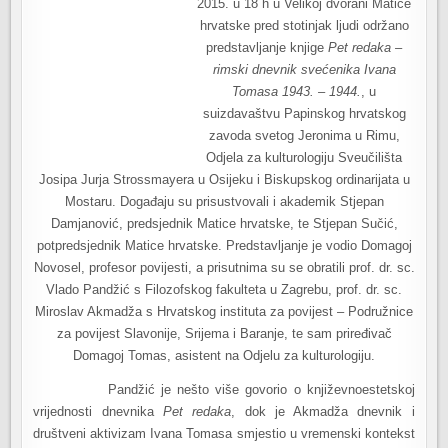
2015. u 18 h u Velikoj dvorani Matice
hrvatske pred stotinjak ljudi održano
predstavljanje knjige
Pet redaka –
rimski dnevnik svećenika Ivana
Tomasa 1943. – 1944.
, u
suizdavaštvu Papinskog hrvatskog
zavoda svetog Jeronima u Rimu,
Odjela za kulturologiju Sveučilišta
Josipa Jurja Strossmayera u Osijeku i Biskupskog ordinarijata u
Mostaru. Događaju su prisustvovali i akademik Stjepan
Damjanović, predsjednik Matice hrvatske, te Stjepan Sučić,
potpredsjednik Matice hrvatske. Predstavljanje je vodio Domagoj
Novosel, profesor povijesti, a prisutnima su se obratili prof. dr. sc.
Vlado Pandžić s Filozofskog fakulteta u Zagrebu, prof. dr. sc.
Miroslav Akmadža s Hrvatskog instituta za povijest – Podružnice
za povijest Slavonije, Srijema i Baranje, te sam priređivač
Domagoj Tomas, asistent na Odjelu za kulturologiju.
Pandžić je nešto više govorio o književnoestetskoj
vrijednosti dnevnika
Pet redaka
, dok je Akmadža dnevnik i
društveni aktivizam Ivana Tomasa smjestio u vremenski kontekst