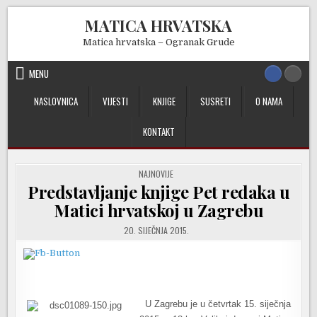
Skip
MATICA HRVATSKA
to
content
Matica hrvatska – Ogranak Grude
MENU
NASLOVNICA
VIJESTI
KNJIGE
SUSRETI
O NAMA
KONTAKT
POSTED
NAJNOVIJE
IN
Predstavljanje knjige Pet redaka u
Matici hrvatskoj u Zagrebu
20. SIJEČNJA 2015.
U Zagrebu je u četvrtak 15. siječnja