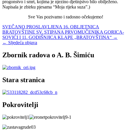
progonstvo i smrt, kojima je njezino djetinjstvo bilo obilježeno.
Napisala je zbirku pjesama “Moja rijeka suza”.)
Sve Vas pozivamo i radosno očekujemo!
Navigacija
SVEČANO PROSLAVLJENA 16. OBLJETNICA
BRATOVŠTINE SV. STIPANA PRVOMUČENIKA GORICA-
objava
SOVIĆI I 11. GODIŠNJICA KLAPE „BRATOVŠTINA“ →
← Sljedeća objava
Zbornik radova o A. B. Šimiću
Stara stranica
Pokrovitelji