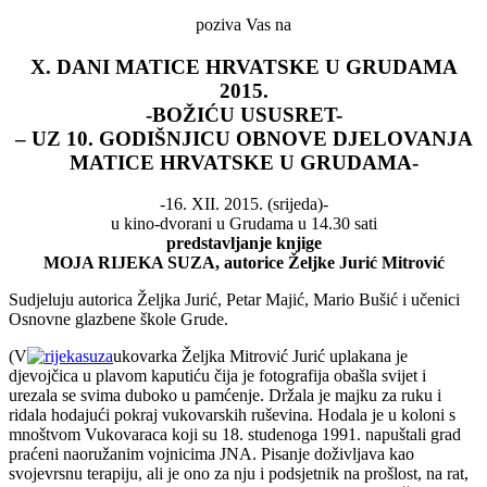
poziva Vas na
X. DANI MATICE HRVATSKE U GRUDAMA
2015.
-BOŽIĆU USUSRET-
– UZ 10. GODIŠNJICU OBNOVE DJELOVANJA
MATICE HRVATSKE U GRUDAMA-
-16. XII. 2015. (srijeda)-
u kino-dvorani u Grudama u 14.30 sati
predstavljanje knjige
MOJA RIJEKA SUZA, autorice Željke Jurić Mitrović
Sudjeluju autorica Željka Jurić, Petar Majić, Mario Bušić i učenici
Osnovne glazbene škole Grude.
(V
ukovarka Željka Mitrović Jurić uplakana je
djevojčica u plavom kaputiću čija je fotografija obašla svijet i
urezala se svima duboko u pamćenje. Držala je majku za ruku i
ridala hodajući pokraj vukovarskih ruševina. Hodala je u koloni s
mnoštvom Vukovaraca koji su 18. studenoga 1991. napuštali grad
praćeni naoružanim vojnicima JNA. Pisanje doživljava kao
svojevrsnu terapiju, ali je ono za nju i podsjetnik na prošlost, na rat,