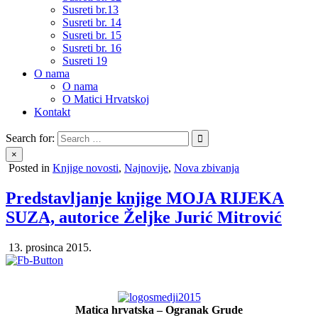
Susreti br.13
Susreti br. 14
Susreti br. 15
Susreti br. 16
Susreti 19
O nama
O nama
O Matici Hrvatskoj
Kontakt
Search for:
×
Posted in
Knjige novosti
,
Najnovije
,
Nova zbivanja
Predstavljanje knjige MOJA RIJEKA
SUZA, autorice Željke Jurić Mitrović
13. prosinca 2015.
Matica hrvatska – Ogranak Grude