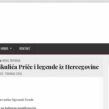
O NAMA
KONTAKT
POSTED
NOVA ZBIVANJA
IN
kulića Priče i legende iz Hercegovine
20. TRAVNJA 2010.
hrvatska Ogranak Grude
 na kulturnu manifestaciju