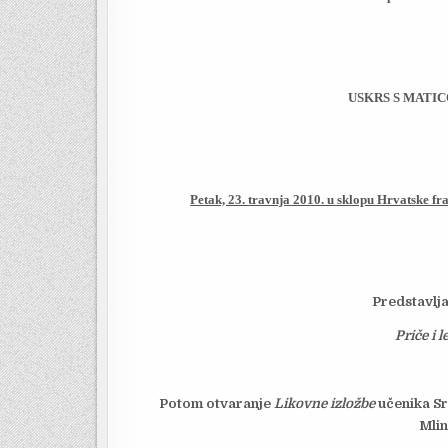
USKRS S MATI
Petak, 23. travnja 2010. u sklopu Hrvatske fr
Predstavlja
Priče i 
Potom
otvaranje
Likovne izložbe
učenika Sr
Mlin