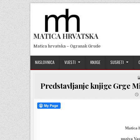
Skip
to
content
MATICA HRVATSKA
Matica hrvatska – Ogranak Grude
NASLOVNICA
VIJESTI
KNJIGE
SUSRETI
Predstavljanje knjige Grge Mi
Matica 
poziva Vas