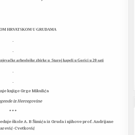
COM HRVATSKOM U GRUDAMA
anjevačke arheološke zbirke u
Staroj kapeli u Gorici u 20 sati
nje knjige Grge Mikulića
legende iz Hercegovine
* * *
ednje škole A. B Šimića iz Gruda i njihove prof. Andrijane
arević-Cvetković