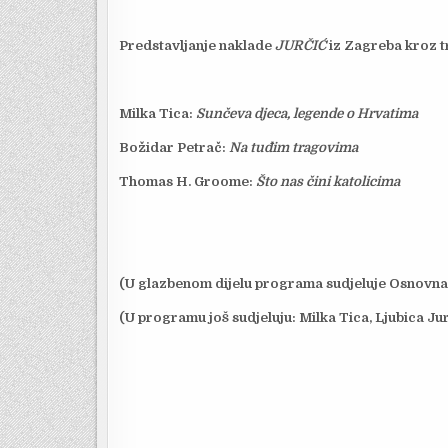
Predstavljanje naklade
JURČIĆ
iz Zagreba kroz tr
Milka Tica:
Sunčeva djeca, legende o Hrvatima
Božidar Petrač:
Na tuđim tragovima
Thomas H. Groome:
Što nas čini katolicima
(U glazbenom dijelu programa sudjeluje Osnovna
(U programu još sudjeluju: Milka Tica, Ljubica Ju