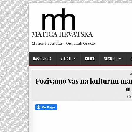
Skip
to
content
MATICA HRVATSKA
Matica hrvatska – Ogranak Grude
NASLOVNICA
VIJESTI
KNJIGE
SUSRETI
Pozivamo Vas na kulturnu man
u