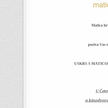
Matica h
poziva Vas 
USKRS S MATIC
U Četvr
u kinodvora