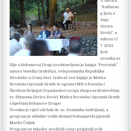
U okviru
“Kulturno
g ljeta u
župi
Gorica-
Sovići”, u
subotu 17.
7. 2021.
kod
zvonika sv.
Ilije u Bobanovoj Dragi predstavljena je knjiga “Povratak”,
autora Veselka Grubišića, veleposlanika Republike
Hrvatske u Crnoj Gori. Izdavač ove knjige je Matica
hrvatska Ogranak Grude te ogranci MH u Posušju i
Širokom Brijegu! Organizatori ovoga skupa su Bratovština
sv. Stjepana Gorica-Sovići, Matica hrvatska-Ogranak Grude
i mještani Bobanove Drage!
Uvodnu je riječ održala dr. sc. Dominika Andrijanić, a
program je skladno vodio domaći bobanjarski pjesnik
Marko Čuljak.
Program su također uveličali i stari prijatelji ovih