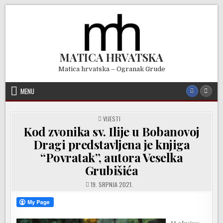
Skip
to
content
MATICA HRVATSKA
Matica hrvatska – Ogranak Grude
MENU
POSTED
VIJESTI
IN
Kod zvonika sv. Ilije u Bobanovoj
Dragi predstavljena je knjiga
“Povratak”, autora Veselka
Grubišića
19. SRPNJA 2021.