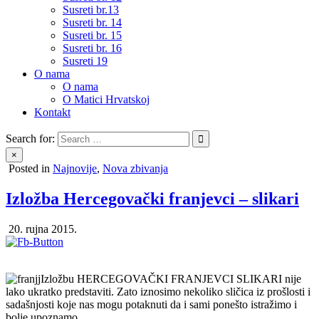
Susreti br.13
Susreti br. 14
Susreti br. 15
Susreti br. 16
Susreti 19
O nama
O nama
O Matici Hrvatskoj
Kontakt
Search for:
×
Posted in
Najnovije
,
Nova zbivanja
Izložba Hercegovački franjevci – slikari
20. rujna 2015.
Izložbu HERCEGOVAČKI FRANJEVCI SLIKARI nije
lako ukratko predstaviti. Zato iznosimo nekoliko sličica iz prošlosti i
sadašnjosti koje nas mogu potaknuti da i sami ponešto istražimo i
bolje upoznamo.