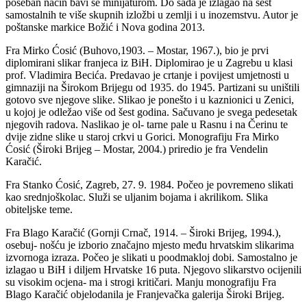
poseban način bavi se minijaturom. Do sada je izlagao na šest
samostalnih te više skupnih izložbi u zemlji i u inozemstvu. Autor je
poštanske markice Božić i Nova godina 2013.
Fra Mirko Ćosić (Buhovo,1903. – Mostar, 1967.), bio je prvi
diplomirani slikar franjeca iz BiH. Diplomirao je u Zagrebu u klasi
prof. Vladimira Becića. Predavao je crtanje i povijest umjetnosti u
gimnaziji na Širokom Brijegu od 1935. do 1945. Partizani su uništili
gotovo sve njegove slike. Slikao je ponešto i u kaznionici u Zenici,
u kojoj je odležao više od šest godina. Sačuvano je svega pedesetak
njegovih radova. Naslikao je ol- tarne pale u Rasnu i na Čerinu te
dvije zidne slike u staroj crkvi u Gorici. Monografiju Fra Mirko
Ćosić (Široki Brijeg – Mostar, 2004.) priredio je fra Vendelin
Karačić.
Fra Stanko Ćosić, Zagreb, 27. 9. 1984. Počeo je povremeno slikati
kao srednjoškolac. Služi se uljanim bojama i akrilikom. Slika
obiteljske teme.
Fra Blago Karačić (Gornji Crnač, 1914. – Široki Brijeg, 1994.),
osebuj- nošću je izborio značajno mjesto među hrvatskim slikarima
izvornoga izraza. Počeo je slikati u poodmakloj dobi. Samostalno je
izlagao u BiH i diljem Hrvatske 16 puta. Njegovo slikarstvo ocijenili
su visokim ocjena- ma i strogi kritičari. Manju monografiju Fra
Blago Karačić objelodanila je Franjevačka galerija Široki Brijeg.