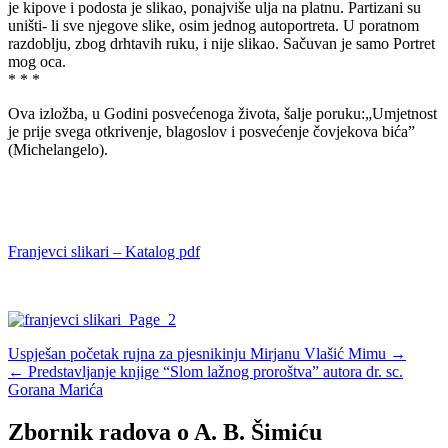
je kipove i podosta je slikao, ponajviše ulja na platnu. Partizani su
uništi- li sve njegove slike, osim jednog autoportreta. U poratnom
razdoblju, zbog drhtavih ruku, i nije slikao. Sačuvan je samo Portret
mog oca.
* * *
Ova izložba, u Godini posvećenoga života, šalje poruku:„Umjetnost
je prije svega otkrivenje, blagoslov i posvećenje čovjekova bića”
(Michelangelo).
Franjevci slikari – Katalog pdf
Navigacija
Uspješan početak rujna za pjesnikinju Mirjanu Vlašić Mimu →
← Predstavljanje knjige “Slom lažnog proroštva” autora dr. sc.
objava
Gorana Marića
Zbornik radova o A. B. Šimiću