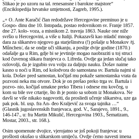
Slikao je po uzoru na tal. renesansne i barokne majstore“
(Enciklopedija hrvatske umjetnosti, Zagreb, 1995.).
„+ O. Ante Karačić član redodržave Hercegovine preminuo je u
Gospo- dinu dne 10. listopada, postao redovnikom sv. Franje 1857.
dne 27. kolo- voza, a misnikom 2. travnja 1863. Nauke one niže
svršio u Hercegovini, a više u Italiji. Pokazavši kao mladić mnogo
dara za slikarstvo njegovo ga starješinstva (!) pošalje u Monakov /tj.
Műnchen/, da se ondje uči slikanju, a poslije dvije godine (1870.)
odašalje ga u Rim, gdje bi se jevtinije mogao naobraziti u toj struci
kod čuvenog slikara franjevca o. Lifreda. Ovdje ga jedan slučaj tako
ozlovolji, da je izgubio svu volju za daljnju nauku. Došav naime
kasno u noći u Rim, od kolodvora do samostana sv. Bartula najmi si
kola. Došav pred samostan, kočijaš mu pokaže samostanska vrata da
pozvoni neka mu otvore. Dok je on prešao preko trga sv. Bartula i
pozvo- nio, kočijaš umakne preko Tibera i odnese mu kovčeg, u
kom su bile sve crtarije, što ih je ponio sa sobom iz Monakova. Ne
davši se više nikako nagovoriti, da prosliedi učenje slikarstva, uze ga
pak pok. bl. usp. fra An- đeo Kraljević za svoga tajnika …“
(Glasnik jugoslavenskih franjevaca, god. V., Sarajevo, 1891., 9.,
146-147., u: fra Martin Mikulić, Hercegovina 1903., Šematizam,
Mostar, 2003., str. 168.).
Osim spomenute dvojice, vjerojatno se još pokoji franjevac u
prošlosti okušao u slikarskom umijeću. Ovdje ćemo navesti imena