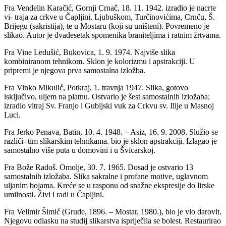
Fra Vendelin Karačić, Gornji Crnač, 18. 11. 1942. izradio je nacrte
vi- traja za crkve u Čapljini, Ljubuškom, Turčinovićima, Crnču, Š.
Brijegu (sakristija), te u Mostaru (koji su uništeni). Povremeno je
slikao. Autor je dvadesetak spomenika braniteljima i ratnim žrtvama.
Fra Vine Ledušić, Bukovica, 1. 9. 1974. Najviše slika
kombiniranom tehnikom. Sklon je kolorizmu i apstrakciji. U
pripremi je njegova prva samostalna izložba.
Fra Vinko Mikulić, Potkraj, 1. travnja 1947. Slika, gotovo
isključivo, uljem na platnu. Ostvario je šest samostalnih izložaba;
izradio vitraj Sv. Franjo i Gubijski vuk za Crkvu sv. Ilije u Masnoj
Luci.
Fra Jerko Penava, Batin, 10. 4. 1948. – Asiz, 16. 9. 2008. Služio se
različi- tim slikarskim tehnikama. bio je sklon apstrakciji. Izlagao je
samostalno više puta u domovini i u Švicarskoj.
Fra Bože Radoš. Omolje, 30. 7. 1965. Dosad je ostvario 13
samostalnih izložaba. Slika sakralne i profane motive, uglavnom
uljanim bojama. Kreće se u rasponu od snažne ekspresije do lirske
umilnosti. Živi i radi u Čapljini.
Fra Velimir Šimić (Grude, 1896. – Mostar, 1980.), bio je vlo darovit.
Njegovu odlasku na studij slikarstva ispriječila se bolest. Restaurirao