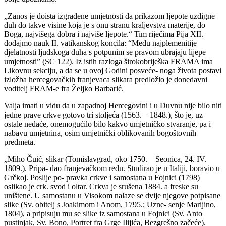
„Zanos je doista izgrađene umjetnosti da prikazom ljepote uzdigne
duh do takve visine koja je s onu stranu kraljevstva materije, do
Boga, najvišega dobra i najviše ljepote.“ Tim riječima Pija XII.
dodajmo nauk II. vatikanskog koncila: “Među najplemenitije
djelatnosti ljudskoga duha s potpunim se pravom ubrajaju lijepe
umjetnosti” (SC 122). Iz istih razloga širokobriješka FRAMA ima
Likovnu sekciju, a da se u ovoj Godini posveće- noga života postavi
izložba hercegovačkih franjevaca slikara predložio je donedavni
voditelj FRAM-e fra Željko Barbarić.
Valja imati u vidu da u zapadnoj Hercegovini i u Duvnu nije bilo niti
jedne prave crkve gotovo tri stoljeća (1563. – 1848.), što je, uz
ostale nedaće, onemogućilo bilo kakvo umjetničko stvaranje, pa i
nabavu umjetnina, osim umjetnički oblikovanih bogoštovnih
predmeta.
„Miho Čuić, slikar (Tomislavgrad, oko 1750. – Seonica, 24. IV.
1809.). Pripa- dao franjevačkom redu. Studirao je u Italiji, boravio u
Grčkoj. Poslije po- pravka crkve i samostana u Fojnici (1798)
oslikao je crk. svod i oltar. Crkva je srušena 1884. a freske su
uništene. U samostanu u Visokom nalaze se dvije njegove potpisane
slike (Sv. obitelj s Joakimom i Anom, 1795.; Uzne- senje Marijino,
1804), a pripisuju mu se slike iz samostana u Fojnici (Sv. Anto
pustinjak, Sv. Bono, Portret fra Grge Ilijića, Bezgrešno začeće).