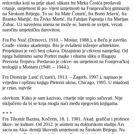
redovnika koji su prije akad. slikara fra Mirka Ćosića predavali
crtanje, umjetnost ili po- vijest umjetnosti na Franjevačkoj gimnaziji
na Širokom Brijegu. To su: fra Mate Čuturić, fra Bono Jelavić, fra
Branko Marijić, fra Živko Martić, fra Fabijan Paponja i fra Marijan
Zubac. Uz navedena imena ne može se, barem ne uvijek, vezati
naročitu umjetničku darovitost.
Fra Pio Nuić (Drinovci, 1910. – Mostar, 1988.), u Beču je završio
Građe- vinsku akademiju. Bio je ovlašteni inženjer arhitekture.
Projektirao je veći broj crkava. Dizajnirao je crkveni namještaj. Od
njega baštinimo samo Portret majke i oltarnu sliku u Blagaju
Presveta Trojstva. Predavao je crkve- nu umjetnost na Franjevačkoj
teologiji u Mostaru (1940. – 1944.).
Fra Dionizije Lasić (Uzarići, 1913. – Zagreb, 1997.), napisao je
vrijednu i opširnu knjigu Pleterni ukras, Chicago, 1995. U mladosti
je crtao, najviše
olovkom. Kako je sam kazivao, crtarije nije uspio sačuvati. Nije
isključeno da bi se koja mogla naći među njegovim knjigama.
* * *
Fra Tihomir Bazina, Kočerin, 18. 1. 1981. Akad. grafičar i profesor
likov- ne kulture. Od 2012. je asistent na doktorskom studiju Ars
sacra na Aka- demiji likovnih umjetnosti na Širokom Brijegu. Na