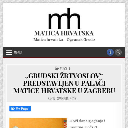
Skip
to
content
MATICA HRVATSKA
Matica hrvatska – Ogranak Grude
MENU
POSTED
VIJESTI
IN
„GRUDSKI ŽRTVOSLOV“
PREDSTAVLJEN U PALAČI
MATICE HRVATSKE U ZAGREBU
17. SVIBNJA 2015.
Uoči dana sjećanja i
molitve, uoči 70.