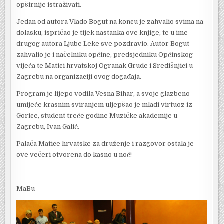
opširnije istraživati.
Jedan od autora Vlado Bogut na koncu je zahvalio svima na
dolasku, ispričao je tijek nastanka ove knjige, te u ime
drugog autora Ljube Leke sve pozdravio. Autor Bogut
zahvalio je i načelniku općine, predsjedniku Općinskog
vijeća te Matici hrvatskoj Ogranak Grude i Središnjici u
Zagrebu na organizaciji ovog događaja.
Program je lijepo vodila Vesna Bihar, a svoje glazbeno
umijeće krasnim sviranjem uljepšao je mladi virtuoz iz
Gorice, student treće godine Muzičke akademije u
Zagrebu, Ivan Galić.
Palača Matice hrvatske za druženje i razgovor ostala je
ove večeri otvorena do kasno u noć!
MaBu