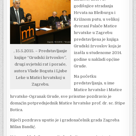
godišnjice stradanja
Hrvata na Bleiburgu i
Križnom putu, u velikoj
dvorani Palače Matice
hrvatske u Zagrebu
predstavljena je knjiga
Grudski žrvoslov koja je
, 15.5.2015. – Predstavljanje
izašla u studenome 2014.
knjige “Grudski žrtvoslov”,
godine u nakladi općine
drugi svjetski rat i pora
ć
e,
Grude.
autora Vlade Boguta i Ljube
Na početku
Leke u Matici hrvatskoj u
predstavljanja, u ime
Zagrebu.
Matice hrvatske i Matice
hrvatske-Ogranak Grude, sve prisutne pozdravio je
domaćin potpredsjednik Matice hrvatske prof. dr. sc. Stipe
Botica.
Riječi pozdrava uputio je i gradonačelnik grada Zagreba
Milan Bandić.