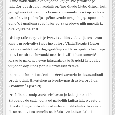
U ime nakladnika ove vrijedne knjige sve prisutne je
također pozdravio načelnik općine Grude Ljubo Grizelj koji
je naglasio
kako svim žrtvama spomenutima u knjizi, dakle
1301 žrtvi s područja općine Grude ova je knjiga spomenik i
cvijeće i upaljena svijeća jer se za grobove njih mnogih iz
ove knjige ne zna!
Biskup Mile Bogović je izrazio veliko zadovoljstvo ovom
knjigom pohvalivši njezine autore Vladu Boguta i Ljubu
Leku za velik trud i dugogodišnji rad. Predsjednik komisije
HBK i BKBiH za hrvatski martirologij biskup Bogović
kazao je na koncu svog izlaganja da je Grudski žrtvoslov
vrijedan doprinos popisu hrvatskih žrtava.
Iscrpno o knjizi i općenito o žrtvi govorio je dugogodišnji
predsjednik Hrvatskog žrtvoslovnog društva prof. dr.
Zvonimir Šeparović.
Prof. dr. sc. Josip Jurčević kazao je kako je Grudski
žrtvoslov do sada jedna od najboljih knjiga takve vrste u
Hrvata. I on je pohvalio rad autora i nakladnika, te zaželio
da se nastavi, na temelju sadržaja ove knjige, dalje i