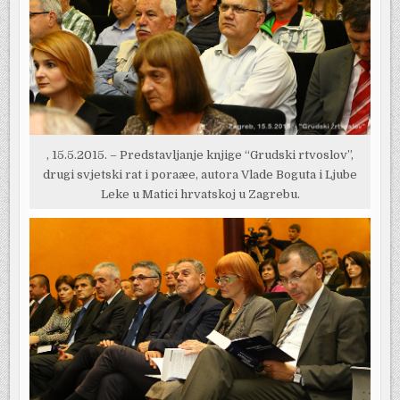
, 15.5.2015. – Predstavljanje knjige “Grudski rtvoslov”,
drugi svjetski rat i poraæe, autora Vlade Boguta i Ljube
Leke u Matici hrvatskoj u Zagrebu.