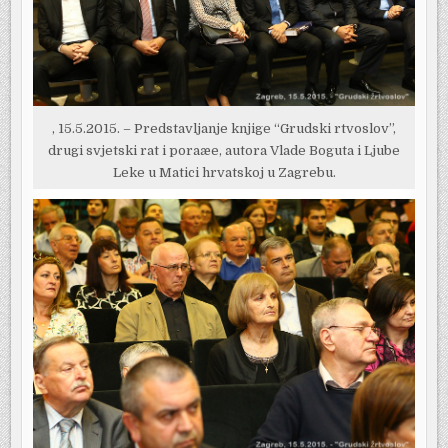
, 15.5.2015. – Predstavljanje knjige “Grudski rtvoslov”,
drugi svjetski rat i poraæe, autora Vlade Boguta i Ljube
Leke u Matici hrvatskoj u Zagrebu.