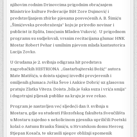
njihovim rodnim Drinovcima prigodnim obraćanjem
Ministrice kulture Federacije BiH Zore Dujmović i
predstavljanjem zbirke pjesama posvećenih A. B. Šimiću
„Šimićevska preobraženja“ koju je priredio novinar i
publicist iz Splita, Imoćanin Mladen Vuković. U prigodnom
programu su sudjelovali, vrsnim recitacijama glumac HNK
Mostar Robert Pehar i umilnim pjevom mlada kantautorica
Lucija Zovko.
U Grudama je 2. svibnja odigrana hit predstava
zagrebačkih HISTRIONA „Gastarbajterski Božić“ autora
Mate Matišića, u doista sjajnoj izvedbi provjerenih i
omiljenih glumaca Joška Ševe i Ankice Dobrić uz glasovnu
pratnju Zlatka Viteza. Doista „bila je šaka suza i vrića smija“
i dugotrajni pljesak publike na kraju je sve rekao.
Program je nastavljen već sljedeći dan 3. svibnja u
Mostaru, gdje su studenti Filozofskog fakulteta Sveučilišta
u Mostaru zajedno s nekolicinom pjesnika upriličili Poetski
kolaž o Antunu Branku Šimiću, u Hrvatskom domu Herceg
Stjepan Kosača, te ukrasili njegov obližnji spomenik