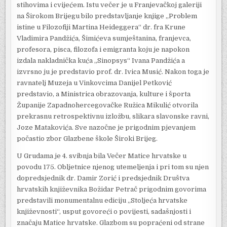
stihovima i cvijećem. Istu večer je u Franjevačkoj galeriji
na Širokom Brijegu bilo predstavljanje knjige „Problem
istine u Filozofiji Martina Heideggera“ dr. fra Krune
Vladimira Pandžića, Šimićeva sumještanina, franjevca,
profesora, pisca, filozofa i emigranta koju je napokon
izdala nakladnička kuća „Sinopsys“ Ivana Pandžića a
izvrsno ju je predstavio prof. dr. Ivica Musić. Nakon toga je
ravnatelj Muzeja u Vinkovcima Danijel Petković
predstavio, a Ministrica obrazovanja, kulture i športa
Županije Zapadnohercegovačke Ružica Mikulić otvorila
prekrasnu retrospektivnu izložbu, slikara slavonske ravni,
Joze Matakovića. Sve nazočne je prigodnim pjevanjem
počastio zbor Glazbene škole Široki Brijeg.
U Grudama je 4. svibnja bila Večer Matice hrvatske u
povodu 175. Obljetnice njenog utemeljenja i pri tom su njen
dopredsjednik dr. Damir Zorić i predsjednik Društva
hrvatskih književnika Božidar Petrač prigodnim govorima
predstavili monumentalnu ediciju „Stoljeća hrvatske
književnosti“, usput govoreći o povijesti, sadašnjosti i
značaju Matice hrvatske. Glazbom su popraćeni od strane