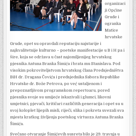
organizaci
ji Općine
Grude i
ogranka
Matice
hrvatske
Grude, opet su opravdali reputaciju najstarije i
najkvalitetnije kulturno – poetske manifestacije u B i H pa i
šire, koja se održava u čast najomiljenijeg hrvatskog
pjesnika Antuna Branka Šimića i brata mu Stanislava. Pod
visokim pokroviteljstvom hrvatskog člana Predsjedništva
BiH dr. Dragana Čovića i predsjednika Sabora Republike
Hrvatske dr. Bože Petrova, po već ustaljenom i
prepoznatljivom programskom repertoaru, pored
pjesnika svoje su umijeće iskazivali i glumci, likovni
umjetnici, pjevači, kritičari različitih generacija i opet su u
svoj koloplet lijepih misli, riječi, slika i pokreta uvezali sva
mjesta kratkog življenja poetskog virtuoza Antuna Branka
Šimića.
Svečano otvaranje Šimićevih susreta bilo je 29. travnja u