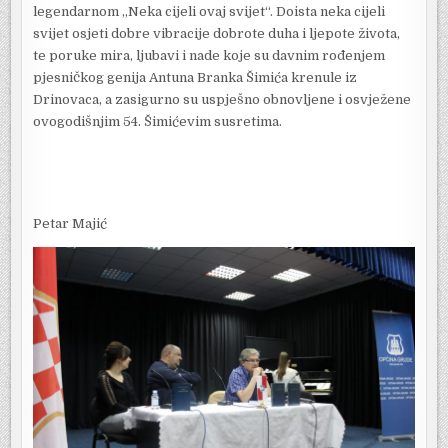
legendarnom „Neka cijeli ovaj svijet“. Doista neka cijeli
svijet osjeti dobre vibracije dobrote duha i ljepote života,
te poruke mira, ljubavi i nade koje su davnim rođenjem
pjesničkog genija Antuna Branka Šimića krenule iz
Drinovaca, a zasigurno su uspješno obnovljene i osvježene
ovogodišnjim 54. Šimićevim susretima.
Petar Majić