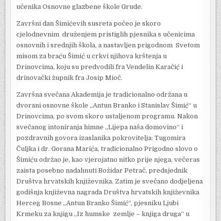
učenika Osnovne glazbene škole Grude.
Završni dan Šimićevih susreta počeo je skoro
cjelodnevnim druženjem pristiglih pjesnika s učenicima
osnovnih i srednjih škola, a nastavljen prigodnom Svetom
misom za braću Šimić u crkvi njihova krštenja u
Drinovcima, koju su predvodili fra Vendelin Karačić i
drinovački župnik fra Josip Mioč.
Završna svečana Akademija je tradicionalno održana u
dvorani osnovne škole „Antun Branko i Stanislav Šimić“ u
Drinovcima, po svom skoro ustaljenom programu. Nakon
svečanog intoniranja himne „Lijepa naša domovino“ i
pozdravnih govora izaslanika pokrovitelja: Tugomira
Čuljka i dr. Gorana Marića, tradicionalno Prigodno slovo o
Šimiću održao je, kao vjerojatno nitko prije njega, večeras
zaista posebno nadahnuti Božidar Petrač, predsjednik
Društva hrvatskih književnika. Zatim je svečano dodjeljena
godišnja književna nagrada Društva hrvatskih književnika
Herceg Bosne „Antun Branko Šimić“, pjesniku Ljubi
Krmeku za knjigu „Iz humske zemlje – knjiga druga“ u