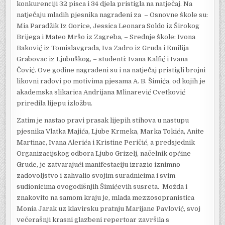
konkurenciji 32 pisca i 34 djela pristigla na natječaj. Na
natječaju mladih pjesnika nagrađeni za – Osnovne škole su:
Mia Paradžik Iz Gorice, Jessica Leonara Soldo iz Širokog
Brijega i Mateo Mršo iz Zagreba, – Srednje škole: Ivona
Baković iz Tomislavgrada, Iva Zadro iz Gruda i Emilija
Grabovac iz Ljubuškog, – studenti: Ivana Kalfić i Ivana
Čović. Ove godine nagrađeni su i na natječaj pristigli brojni
likovni radovi po motivima pjesama A. B. Šimića, od kojih je
akademska slikarica Andrijana Mlinarević Cvetković
priredila lijepu izložbu.
Zatim je nastao pravi prasak lijepih stihova u nastupu
pjesnika Vlatka Majića, Ljube Krmeka, Marka Tokića, Anite
Martinac, Ivana Alerića i Kristine Peričić, a predsjednik
Organizacijskog odbora Ljubo Grizelj, načelnik općine
Grude, je zatvarajući manifestaciju izrazio iznimno
zadovoljstvo i zahvalio svojim suradnicima i svim
sudionicima ovogodišnjih Šimićevih susreta. Možda i
znakovito na samom kraju je, mlada mezzosopranistica
Monia Jarak uz klavirsku pratnju Marijane Pavlović, svoj
večerašnji krasni glazbeni repertoar završila s