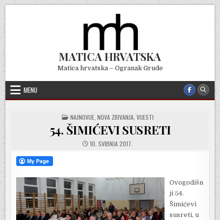
Skip
to
content
MATICA HRVATSKA
Matica hrvatska – Ogranak Grude
MENU
POSTED
NAJNOVIJE
,
NOVA ZBIVANJA
,
VIJESTI
IN
54. ŠIMIĆEVI SUSRETI
10. SVIBNJA 2017.
Ovogodišn
ji 54.
Šimićevi
susreti, u