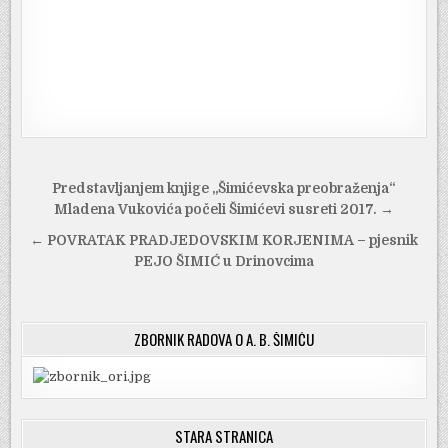
Navigacija
Predstavljanjem knjige „Šimićevska preobraženja“
objava
Mladena Vukovića počeli Šimićevi susreti 2017. →
← POVRATAK PRADJEDOVSKIM KORJENIMA – pjesnik
PEJO ŠIMIĆ u Drinovcima
ZBORNIK RADOVA O A. B. ŠIMIĆU
STARA STRANICA